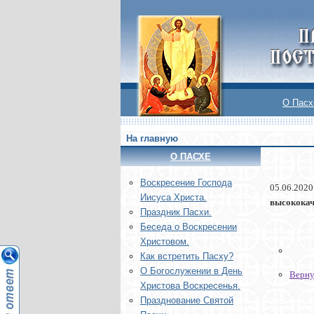
О Пасх
На главную
О ПАСХЕ
Воскреcение Господа
05.06.2020
Иисуса Христа.
высококач
Праздник Пасхи.
Беседа о Воскресении
Христовом.
Как встретить Пасху?
О Богослужении в День
Верну
Христова Воскресенья.
Празднование Святой