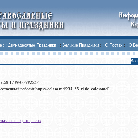
е
: :
Двунадесятые Праздники
: :
Великие Праздники
: :
О Постах
: :
О Ве
Воп
 8:58:17
86477882517
ественный вебсайт https://coleso.md/235_65_r16с_colesomd/
ться к списку вопросов