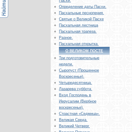
Пасхи.
Определение даты Пасхи.
Пасхальные песнопения.
Святые о Великой Пасхе
Пасхальная лестница
Пасхальная трапеза.
Разное.
Пасхальная открытка.
О ВЕЛИКОМ ПОСТЕ
Три подготовительные
недели.
Сыропуст (Прощенное
Воскресенье).
Четыредесятница.
Лазарева суббота.
Вход Господень в
Иерусалим (Вербное
воскресенье).
Страстная «Седмица».
Великая Среда.
Великий Четверг.