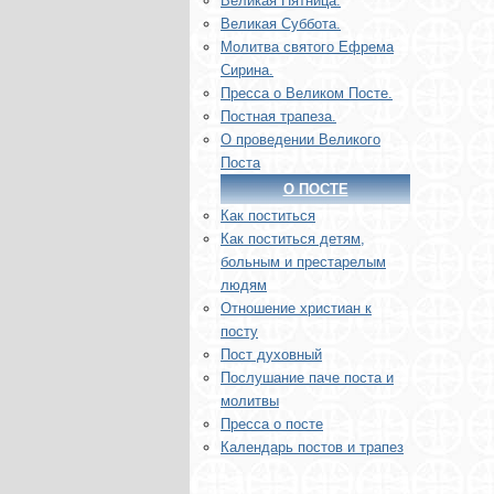
Великая Пятница.
Великая Суббота.
Молитва святого Ефрема
Сирина.
Пресса о Великом Посте.
Постная трапеза.
О проведении Великого
Поста
О ПОСТЕ
Как поститься
Как поститься детям,
больным и престарелым
людям
Отношение христиан к
посту
Пост духовный
Послушание паче поста и
молитвы
Пресса о посте
Календарь постов и трапез