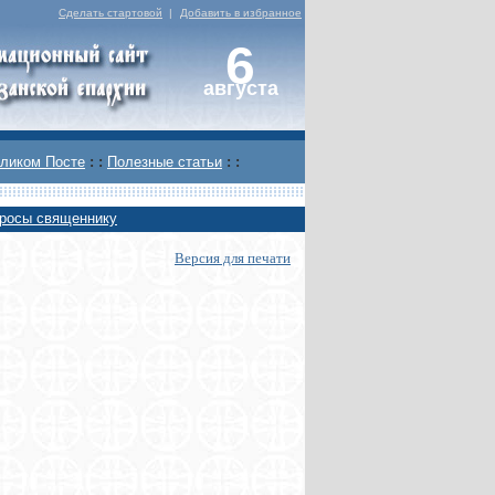
Сделать стартовой
|
Добавить в избранное
6
августа
ликом Посте
: :
Полезные статьи
: :
росы священнику
Версия для печати