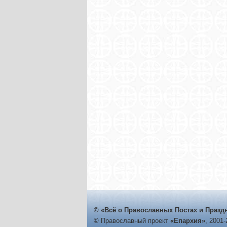
© «Всё о Православных Постах и Празд
©
Православный проект
«Епархия»
, 2001