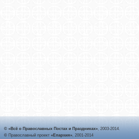
© «Всё о Православных Постах и Праздниках»
, 2003-2014.
©
Православный проект
«Епархия»
, 2001-2014