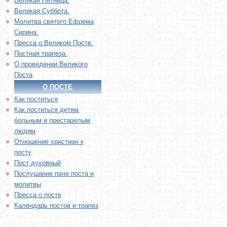
Великая Пятница.
Великая Суббота.
Молитва святого Ефрема
Сирина.
Пресса о Великом Посте.
Постная трапеза.
О проведении Великого
Поста
О ПОСТЕ
Как поститься
Как поститься детям,
больным и престарелым
людям
Отношение христиан к
посту
Пост духовный
Послушание паче поста и
молитвы
Пресса о посте
Календарь постов и трапез