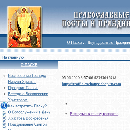
О Пасхе
: :
Двунадесятые Праздни
На главную
О ПАСХЕ
Воскреcение Господа
05.06.2020 8:57:06
82343641948
Иисуса Христа.
https://traffic-exchange-shop.ru.com
Праздник Пасхи.
Беседа о Воскресении
Христовом.
Как встретить Пасху?
О Богослужении в День
Вернуться к списку вопросов
Христова Воскресенья.
Празднование Святой