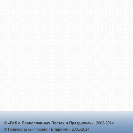
© «Всё о Православных Постах и Праздниках»
, 2003-2014.
©
Православный проект
«Епархия»
, 2001-2014