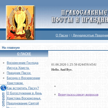
О Пасхе
: :
Двунадесятые Праздни
На главную
О ПАСХЕ
Воскреcение Господа
01.06.2020 1:25:59
82445914541
Иисуса Христа.
Hello. And Bye.
Праздник Пасхи.
Беседа о Воскресении
Христовом.
Как встретить Пасху?
О Богослужении в День
Вернуться к списку вопросов
Христова Воскресенья.
Празднование Святой