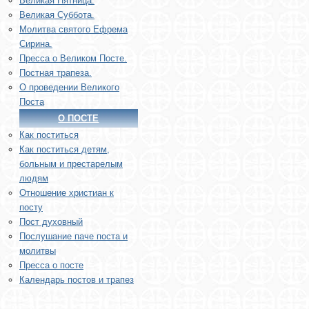
Великая Пятница.
Великая Суббота.
Молитва святого Ефрема
Сирина.
Пресса о Великом Посте.
Постная трапеза.
О проведении Великого
Поста
О ПОСТЕ
Как поститься
Как поститься детям,
больным и престарелым
людям
Отношение христиан к
посту
Пост духовный
Послушание паче поста и
молитвы
Пресса о посте
Календарь постов и трапез