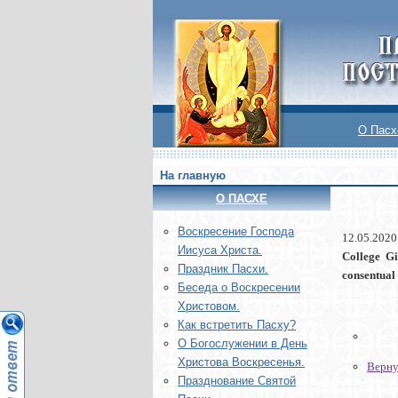
О Пасх
На главную
О ПАСХЕ
Воскреcение Господа
12.05.2020
Иисуса Христа.
College Gi
Праздник Пасхи.
consentual 
Беседа о Воскресении
Христовом.
Как встретить Пасху?
О Богослужении в День
Христова Воскресенья.
Верну
Празднование Святой