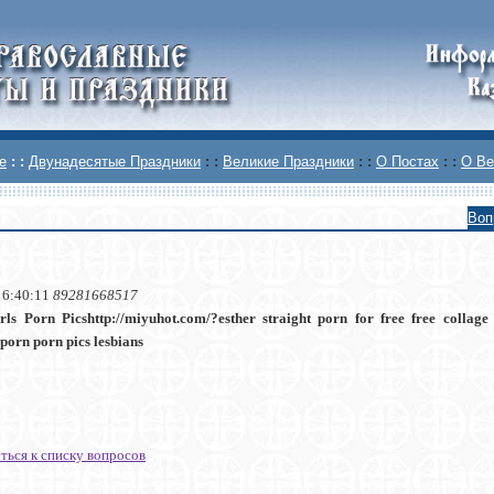
е
: :
Двунадесятые Праздники
: :
Великие Праздники
: :
О Постах
: :
О Ве
Воп
 6:40:11
89281668517
rls Porn Picshttp://miyuhot.com/?esther straight porn for free free collag
porn porn pics lesbians
ться к списку вопросов