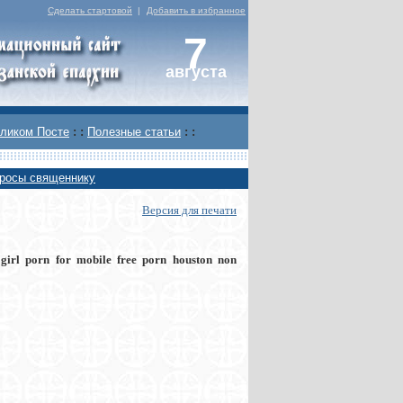
Сделать стартовой
|
Добавить в избранное
7
августа
ликом Посте
: :
Полезные статьи
: :
росы священнику
Версия для печати
e girl porn for mobile free porn houston non