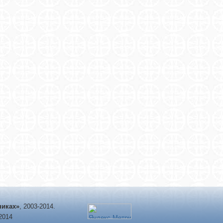
никах»
, 2003-2014.
-2014