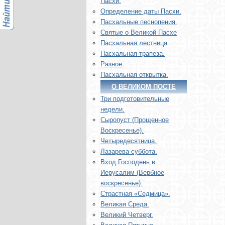
Пасхи.
Определение даты Пасхи.
Пасхальные песнопения.
Святые о Великой Пасхе
Пасхальная лестница
Пасхальная трапеза.
Разное.
Пасхальная открытка.
О ВЕЛИКОМ ПОСТЕ
Три подготовительные
недели.
Сыропуст (Прощенное
Воскресенье).
Четыредесятница.
Лазарева суббота.
Вход Господень в
Иерусалим (Вербное
воскресенье).
Страстная «Седмица».
Великая Среда.
Великий Четверг.