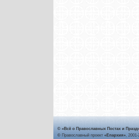
© «Всё о Православных Постах и Празд
©
Православный проект
«Епархия»
, 2001