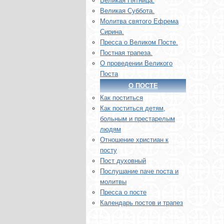
Великая Пятница.
Великая Суббота.
Молитва святого Ефрема
Сирина.
Пресса о Великом Посте.
Постная трапеза.
О проведении Великого
Поста
О ПОСТЕ
Как поститься
Как поститься детям,
больным и престарелым
людям
Отношение христиан к
посту
Пост духовный
Послушание паче поста и
молитвы
Пресса о посте
Календарь постов и трапез