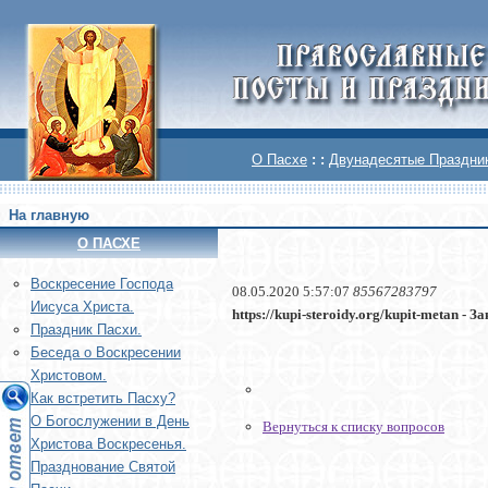
О Пасхе
: :
Двунадесятые Праздни
На главную
О ПАСХЕ
Воскреcение Господа
08.05.2020 5:57:07
85567283797
Иисуса Христа.
https://kupi-steroidy.org/kupit-metan - З
Праздник Пасхи.
Беседа о Воскресении
Христовом.
Как встретить Пасху?
О Богослужении в День
Вернуться к списку вопросов
Христова Воскресенья.
Празднование Святой