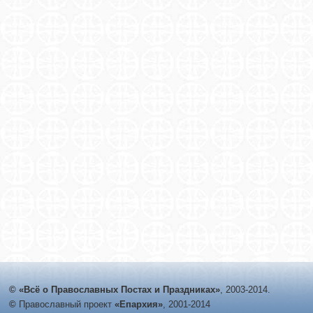
© «Всё о Православных Постах и Праздниках»
, 2003-2014.
©
Православный проект
«Епархия»
, 2001-2014