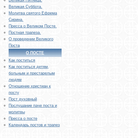
Великая Пятница.
Великая Суббота.
Молитва святого Ефрема
Сирина.
Пресса о Великом Посте.
Постная трапеза.
О проведении Великого
Поста
О ПОСТЕ
Как поститься
Как поститься детям,
больным и престарелым
людям
Отношение христиан к
посту
Пост духовный
Послушание паче поста и
молитвы
Пресса о посте
Календарь постов и трапез