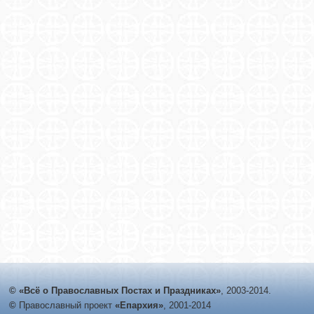
© «Всё о Православных Постах и Праздниках»
, 2003-2014.
©
Православный проект
«Епархия»
, 2001-2014