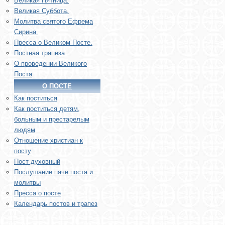
Великая Пятница.
Великая Суббота.
Молитва святого Ефрема
Сирина.
Пресса о Великом Посте.
Постная трапеза.
О проведении Великого
Поста
О ПОСТЕ
Как поститься
Как поститься детям,
больным и престарелым
людям
Отношение христиан к
посту
Пост духовный
Послушание паче поста и
молитвы
Пресса о посте
Календарь постов и трапез