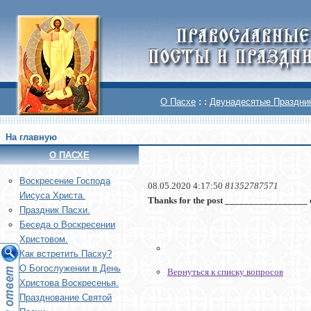
О Пасхе
: :
Двунадесятые Праздни
На главную
О ПАСХЕ
Воскреcение Господа
08.05.2020 4:17:50
81352787571
Иисуса Христа.
Thanks for the post _________________ ca
Праздник Пасхи.
Беседа о Воскресении
Христовом.
Как встретить Пасху?
О Богослужении в День
Вернуться к списку вопросов
Христова Воскресенья.
Празднование Святой