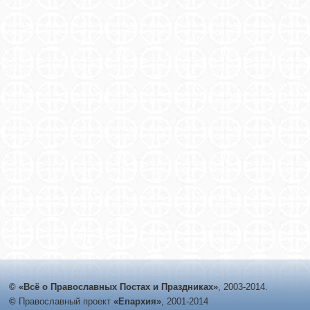
© «Всё о Православных Постах и Праздниках»
, 2003-2014.
©
Православный проект
«Епархия»
, 2001-2014