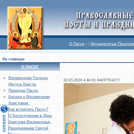
О Пасхе
: :
Двунадесятые Праздни
На главную
О ПАСХЕ
Воскреcение Господа
02.05.2020 4:46:01
84697954371
Иисуса Христа.
Праздник Пасхи.
Беседа о Воскресении
Христовом.
Как встретить Пасху?
О Богослужении в День
Христова Воскресенья.
Празднование Святой