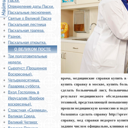
Пасхи.
Определение даты Пасхи.
Пасхальные песнопения.
Святые о Великой Пасхе
Пасхальная лестница
Пасхальная трапеза.
Разное.
Пасхальная открытка.
О ВЕЛИКОМ ПОСТЕ
Три подготовительные
недели.
Сыропуст (Прощенное
Воскресенье).
врача, медицинские справки купить в
Четыредесятница.
купить справку в москве, купить бол
Лазарева суббота.
сделать больничный лист, больничны
Вход Господень в
результат медицинского обследован
Иерусалим (Вербное
техникой, представляющей повышенну
воскресенье).
прошли медицинскую комиссию и подтве
Страстная «Седмица».
балашиха сделать справку http://sprav
Великая Среда.
справку, мед справки недорого купи
Великий Четверг.
задним числом официально, клиники 