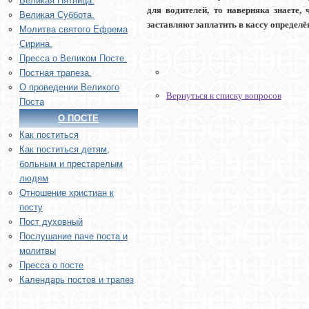
Великая Пятница.
для водителей, то наверняка знаете,
Великая Суббота.
заставляют заплатить в кассу определё
Молитва святого Ефрема
Сирина.
Пресса о Великом Посте.
Постная трапеза.
О проведении Великого
Вернуться к списку вопросов
Поста
О ПОСТЕ
Как поститься
Как поститься детям,
больным и престарелым
людям
Отношение христиан к
посту
Пост духовный
Послушание паче поста и
молитвы
Пресса о посте
Календарь постов и трапез