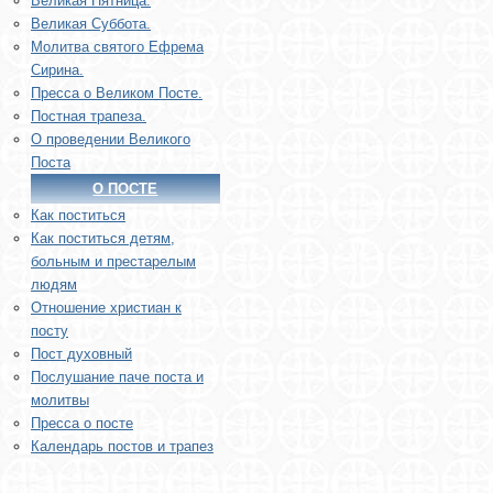
Великая Пятница.
Великая Суббота.
Молитва святого Ефрема
Сирина.
Пресса о Великом Посте.
Постная трапеза.
О проведении Великого
Поста
О ПОСТЕ
Как поститься
Как поститься детям,
больным и престарелым
людям
Отношение христиан к
посту
Пост духовный
Послушание паче поста и
молитвы
Пресса о посте
Календарь постов и трапез