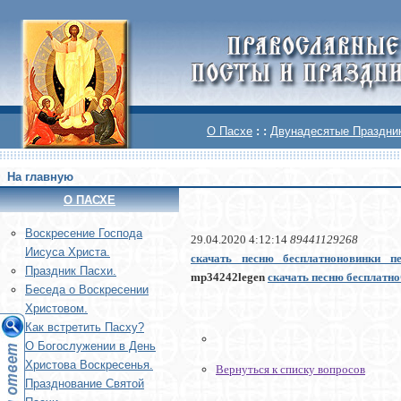
О Пасхе
: :
Двунадесятые Праздни
На главную
О ПАСХЕ
Воскреcение Господа
29.04.2020 4:12:14
89441129268
Иисуса Христа.
скачать песню бесплатно
новинки пе
Праздник Пасхи.
mp34242legen
скачать песню бесплатно
Беседа о Воскресении
Христовом.
Как встретить Пасху?
О Богослужении в День
Христова Воскресенья.
Вернуться к списку вопросов
Празднование Святой