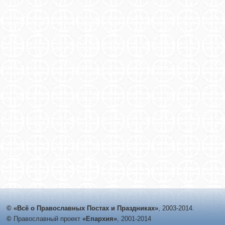
© «Всё о Православных Постах и Праздниках»
, 2003-2014.
©
Православный проект
«Епархия»
, 2001-2014