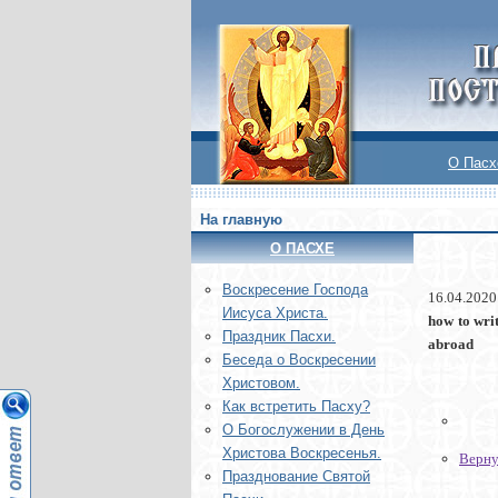
О Пасх
На главную
О ПАСХЕ
Воскреcение Господа
16.04.2020
Иисуса Христа.
how to wri
Праздник Пасхи.
abroad
Беседа о Воскресении
Христовом.
Как встретить Пасху?
О Богослужении в День
Христова Воскресенья.
Верну
Празднование Святой