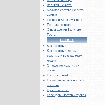
Великая Пятница.
Великая Суббота.
Молитва святого Ефрема
Сирина.
Пресса о Великом Посте.
Постная трапеза.
О проведении Великого
Поста
О ПОСТЕ
Как поститься
Как поститься детям,
больным и престарелым
людям
Отношение христиан к
посту
Пост духовный
Послушание паче поста и
молитвы
Пресса о посте
Календарь постов и трапез