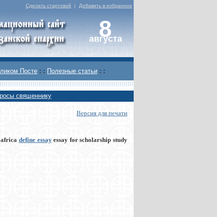
Сделать стартовой
|
Добавить в избранное
8
августа
ликом Посте
: :
Полезные статьи
: :
росы священнику
Версия для печати
 africa
define essay
essay for scholarship study