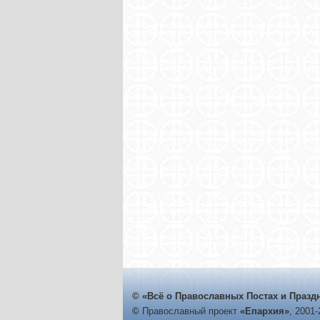
© «Всё о Православных Постах и Празд
©
Православный проект
«Епархия»
, 2001