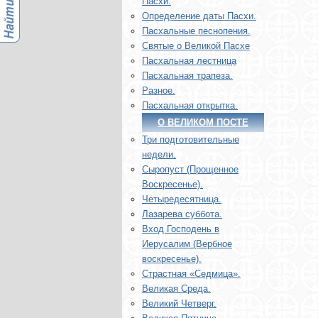
Пасхи.
Определение даты Пасхи.
Пасхальные песнопения.
Святые о Великой Пасхе
Пасхальная лестница
Пасхальная трапеза.
Разное.
Пасхальная открытка.
О ВЕЛИКОМ ПОСТЕ
Три подготовительные
недели.
Сыропуст (Прощенное
Воскресенье).
Четыредесятница.
Лазарева суббота.
Вход Господень в
Иерусалим (Вербное
воскресенье).
Страстная «Седмица».
Великая Среда.
Великий Четверг.