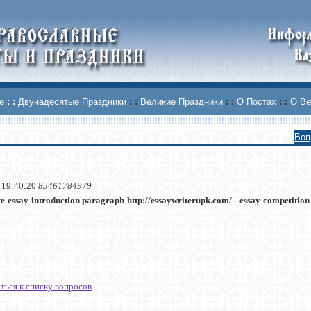
е
: :
Двунадесятые Праздники
: :
Великие Праздники
: :
О Постах
: :
О Ве
Воп
 19:40:20
85461784979
te essay introduction paragraph http://essaywriterupk.com/ - essay competition
ться к списку вопросов