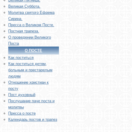
Великая Пятница.
Великая Суббота.
Молитва святого Ефрема
Сирина.
Пресса о Великом Посте.
Постная трапеза.
О проведении Великого
Поста
О ПОСТЕ
Как поститься
Как поститься детям,
больным и престарелым
людям
Отношение христиан к
посту
Пост духовный
Послушание паче поста и
молитвы
Пресса о посте
Календарь постов и трапез