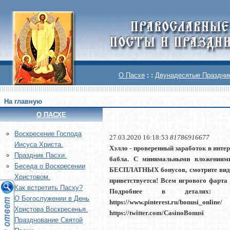
О Пасхе
: :
Двунадесятые Праздни
На главную
О ПАСХЕ
Воскреcение Господа
27.03.2020 16:18:53
81786916677
Иисуса Христа.
Хэлло - проверенный заработок в интер
Праздник Пасхи.
бабла. С минимальными вложениями
Беседа о Воскресении
БЕСПЛАТНЫХ бонусов, смотрите виде
Христовом.
приветствуется! Всем игрового фарта
Как встретить Пасху?
Подробнее в деталях: https://play
О Богослужении в День
https://www.pinterest.ru/bonusi
Христова Воскресенья.
https://twitter.com/CasinoBonusi
Празднование Святой