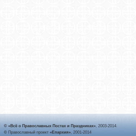
© «Всё о Православных Постах и Праздниках»
, 2003-2014.
©
Православный проект
«Епархия»
, 2001-2014