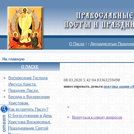
О Пасхе
: :
Двунадесятые Праздни
На главную
О ПАСХЕ
Воскреcение Господа
08.03.2020 5:42:04
83363259498
Иисуса Христа.
инвестировать деньги
покупка акция с
Праздник Пасхи.
Беседа о Воскресении
Христовом.
Как встретить Пасху?
О Богослужении в День
Вернуться к списку вопросов
Христова Воскресенья.
Празднование Святой