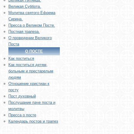
Великая Пятница.
Великая Суббота.
Молитва святого Ефрема
Сирина.
Пресса о Великом Посте.
Постная трапеза.
О проведении Великого
Поста
О ПОСТЕ
Как поститься
Как поститься детям,
больным и престарелым
людям
Отношение христиан к
посту
Пост духовный
Послушание паче поста и
молитвы
Пресса о посте
Календарь постов и трапез