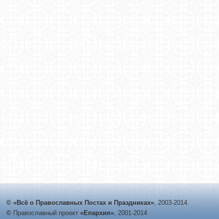
© «Всё о Православных Постах и Праздниках»
, 2003-2014.
©
Православный проект
«Епархия»
, 2001-2014