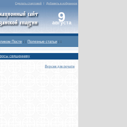
Сделать стартовой
|
Добавить в избранное
9
августа
ликом Посте
: :
Полезные статьи
: :
росы священнику
Версия для печати