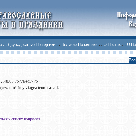
е
: :
Двунадесятые Праздники
: :
Великие Праздники
: :
О Постах
: :
О Ве
Воп
 2:48:06
86778449776
buyes.com/- buy viagra from canada
ться к списку вопросов