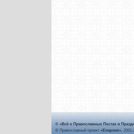
© «Всё о Православных Постах и Празд
©
Православный проект
«Епархия»
, 2001