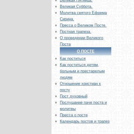
Великая Пятница.
Великая Суббота.
Молитва святого Ефрема
Сирина.
Пресса о Великом Посте.
Постная трапеза.
О проведении Великого
Поста
О ПОСТЕ
Как поститься
Как поститься детям,
больным и престарелым
людям
Отношение христиан к
посту
Пост духовный
Послушание паче поста и
молитвы
Пресса о посте
Календарь постов и трапез