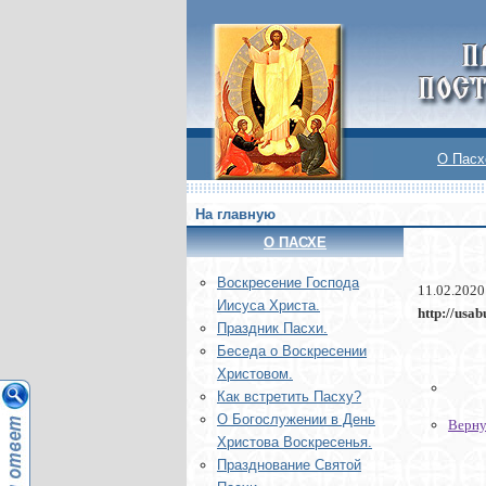
О Пасх
На главную
О ПАСХЕ
Воскреcение Господа
11.02.2020
Иисуса Христа.
http://usa
Праздник Пасхи.
Беседа о Воскресении
Христовом.
Как встретить Пасху?
О Богослужении в День
Верну
Христова Воскресенья.
Празднование Святой