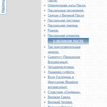
Пасхи.
Определение даты Пасхи.
Пасхальные песнопения.
Святые о Великой Пасхе
Пасхальная лестница
Пасхальная трапеза.
Разное.
Пасхальная открытка.
О ВЕЛИКОМ ПОСТЕ
Три подготовительные
недели.
Сыропуст (Прощенное
Воскресенье).
Четыредесятница.
Лазарева суббота.
Вход Господень в
Иерусалим (Вербное
воскресенье).
Страстная «Седмица».
Великая Среда.
Великий Четверг.