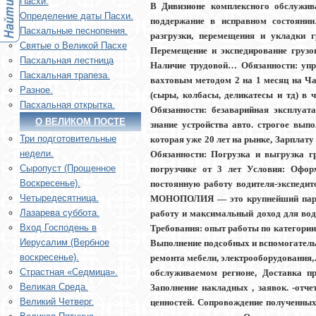
Пасхи.
В Дивизионе комплексного обслужив
Определение даты Пасхи.
поддержание в исправном состоянии
Пасхальные песнопения.
разгрузки, перемещения и укладки г
Святые о Великой Пасхе
Перемещение и экспедирование грузов
Пасхальная лестница
Наличие трудовой… Обязанности: упр
Пасхальная трапеза.
вахтовым методом 2 на 1 месяц на Ча
Разное.
(сыры, колбасы, деликатесы и тд) в
Пасхальная открытка.
Обязанности: безаварийная эксплуат
О ВЕЛИКОМ ПОСТЕ
знание устройства авто. строгое вы
Три подготовительные
которая уже 20 лет на рынке, Зарплат
недели.
Обязанности: Погрузка и выгрузка г
Сыропуст (Прощенное
погрузчике от 3 лет Условия: Офо
Воскресенье).
постоянную работу водителя-экспедит
Четыредесятница.
МОНОПОЛИЯ — это крупнейший парк н
Лазарева суббота.
работу и максимальный доход для вод
Вход Господень в
Требования: опыт работы по категории 
Иерусалим (Вербное
Выполнение подсобных и вспомогатель
воскресенье).
ремонта мебели, электрооборудования
Страстная «Седмица».
обслуживаемом регионе, Доставка п
Великая Среда.
Заполнение накладных , заявок. -отч
Великий Четверг.
ценностей. Сопровождение полученных