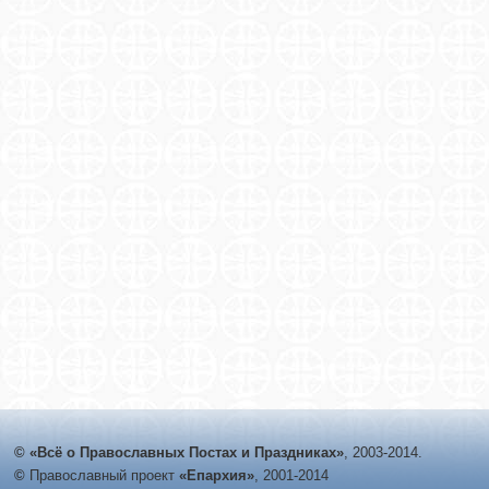
© «Всё о Православных Постах и Праздниках»
, 2003-2014.
©
Православный проект
«Епархия»
, 2001-2014