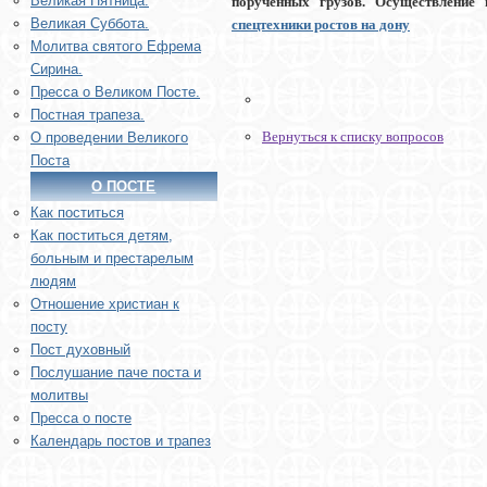
Великая Пятница.
порученных грузов. Осуществление
Великая Суббота.
спецтехники ростов на дону
Молитва святого Ефрема
Сирина.
Пресса о Великом Посте.
Постная трапеза.
Вернуться к списку вопросов
О проведении Великого
Поста
О ПОСТЕ
Как поститься
Как поститься детям,
больным и престарелым
людям
Отношение христиан к
посту
Пост духовный
Послушание паче поста и
молитвы
Пресса о посте
Календарь постов и трапез