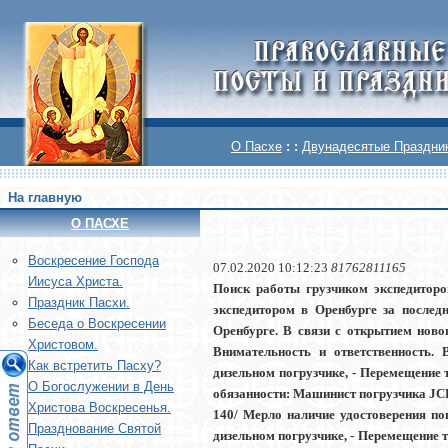
О Пасхе
: :
Двунадесятые Праздни
На главную
О ПАСХЕ
Воскреcение Господа
07.02.2020 10:12:23
81762811165
Иисуса Христа.
Поиск работы грузчиком экспедиторо
Праздник Пасхи.
экспедитором в Оренбурге за послед
Беседа о Воскресении
Оренбурге. В связи с открытием ново
Христовом.
Внимательность и ответственность. 
Как встретить Пасху?
дизельном погрузчике, - Перемещение 
О Богослужении в День
обязанности: Машинист погрузчика JC
Христова Воскресенья.
140/ Мерло наличие удостоверения по
Празднование Святой
дизельном погрузчике, - Перемещение 