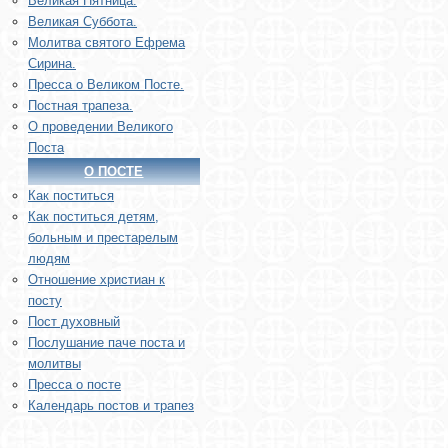
Великая Пятница.
Великая Суббота.
Молитва святого Ефрема
Сирина.
Пресса о Великом Посте.
Постная трапеза.
О проведении Великого
Поста
О ПОСТЕ
Как поститься
Как поститься детям,
больным и престарелым
людям
Отношение христиан к
посту
Пост духовный
Послушание паче поста и
молитвы
Пресса о посте
Календарь постов и трапез