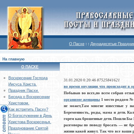
О Пасхе
: :
Двунадесятые Праздни
На главную
О ПАСХЕ
Воскреcение Господа
31.01.2020 0:20:46
87525841621
Иисуса Христа.
во время овуляции что происходит в о
Праздник Пасхи.
Побывав во всех,по всем собрав отз
Беседа о Воскресении
организме женщины
1 место роддом № 
Христовом.
не может,Там многие известные у на
Как встретить Пасху?
Беременность, роды, мама и дети. Ка
О Богослужении в День
горем как брошенные дети. Пошли Бы В
Христова Воскресенья.
разговоры по поводу бросать — не бро
Празднование Святой
жизни какой живут. Так что все ваши 