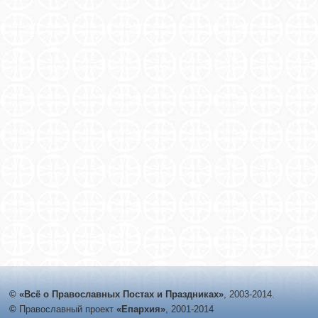
© «Всё о Православных Постах и Праздниках»
, 2003-2014.
©
Православный проект
«Епархия»
, 2001-2014