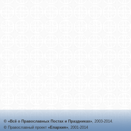
© «Всё о Православных Постах и Праздниках»
, 2003-2014.
©
Православный проект
«Епархия»
, 2001-2014