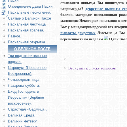
Пасхи.
становится явным,а Вы пишите,что с
Определение даты Пасхи.
например,да?
декретные выплаты ес
Пасхальные песнопения.
болезнь матери,не позволяющая рожа
Святые о Великой Пасхе
маловодие.Некоторые показания к кес
Пасхальная лестница
Вот у меня,например,узкий таз ягоди
Пасхальная трапеза.
выплаты декретных
Люсьена ,а Вы на
Разное.
беременности по неделям
О,так Вы с
Пасхальная открытка.
О ВЕЛИКОМ ПОСТЕ
Три подготовительные
недели.
Сыропуст (Прощенное
Вернуться к списку вопросов
Воскресенье).
Четыредесятница.
Лазарева суббота.
Вход Господень в
Иерусалим (Вербное
воскресенье).
Страстная «Седмица».
Великая Среда.
Великий Четверг.