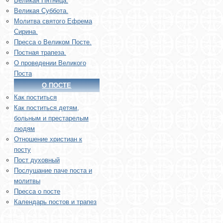
Великая Пятница.
Великая Суббота.
Молитва святого Ефрема
Сирина.
Пресса о Великом Посте.
Постная трапеза.
О проведении Великого
Поста
О ПОСТЕ
Как поститься
Как поститься детям,
больным и престарелым
людям
Отношение христиан к
посту
Пост духовный
Послушание паче поста и
молитвы
Пресса о посте
Календарь постов и трапез