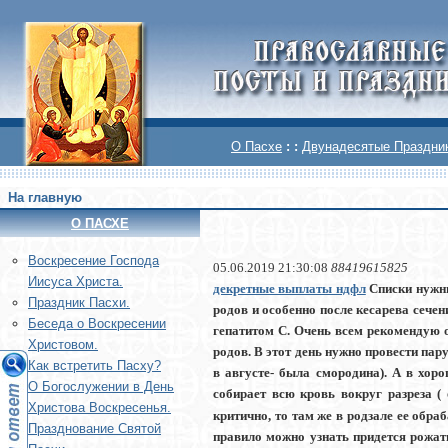
О Пасхе
: :
Двунадесятые Праздни
На главную
О ПАСХЕ
Воскреcение Господа
05.06.2019 21:30:08
88419615825
Иисуса Христа.
декретные выплаты ндфл
Списки нужны
Праздник Пасхи.
родов и особенно после кесарева сече
Беседа о Воскресении
гепатитом С. Очень всем рекомендую о
Христовом.
родов. В этот день нужно провести пар
Как встретить Пасху?
в августе- была смородина). А в хор
О Богослужении в День
собирает всю кровь вокруг разреза ( 
Христова Воскресенья.
критично, то там же в родзале ее обр
Празднование Святой
правило можно узнать придется рожать