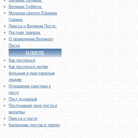
Великая Пятница.
Великая Суббота.
Молитва святого Ефрема
Сирина.
Пресса о Великом Посте.
Постная трапеза.
О проведении Великого
Поста
О ПОСТЕ
Как поститься
Как поститься детям,
больным и престарелым
людям
Отношение христиан к
посту
Пост духовный
Послушание паче поста и
молитвы
Пресса о посте
Календарь постов и трапез