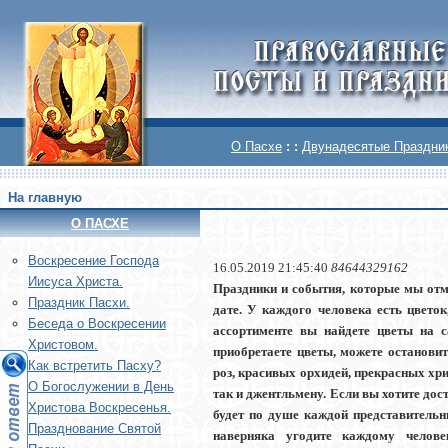
О Пасхе
: :
Двунадесятые Праздни
На главную
О ПАСХЕ
Воскреcение Господа
16.05.2019 21:45:40
84644329162
Иисуса Христа.
Праздники и события, которые мы отм
Праздник Пасхи.
дате. У каждого человека есть цвето
Беседа о Воскресении
ассортименте вы найдете цветы на 
Христовом.
приобретаете цветы, можете останови
Как встретить Пасху?
роз, красивых орхидей, прекрасных хри
О Богослужении в День
так и джентльмену. Если вы хотите до
Христова Воскресенья.
будет по душе каждой представитель
Празднование Святой
наверняка угодите каждому челов