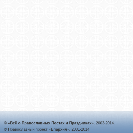
© «Всё о Православных Постах и Праздниках»
, 2003-2014.
©
Православный проект
«Епархия»
, 2001-2014