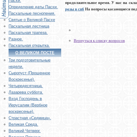
Пасхи.
продолжительное время. У нас на скл
Определение даты Пасхи.
розы в спб
На вопросы касающиеся подб
Пасхальные песнопения.
Святые о Великой Пасхе
Пасхальная лестница
Пасхальная трапеза.
Разное.
Вернуться к списку вопросов
Пасхальная открытка.
О ВЕЛИКОМ ПОСТЕ
Три подготовительные
недели.
Сыропуст (Прощенное
Воскресенье).
Четыредесятница.
Лазарева суббота.
Вход Господень в
Иерусалим (Вербное
воскресенье).
Страстная «Седмица».
Великая Среда.
Великий Четверг.