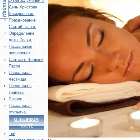
О Богослужении в
День Христова
Воскресенья.
Празднование
Святой Пасхи.
Определение
даты Пасхи.
Пасхальные
песнопения.
Святые о Великой
Пасхе
Пасхальная
лестница
Пасхальная
трапеза.
Разное.
Пасхальная
открытка.
О ВЕЛИКОМ
ПОСТЕ
Три