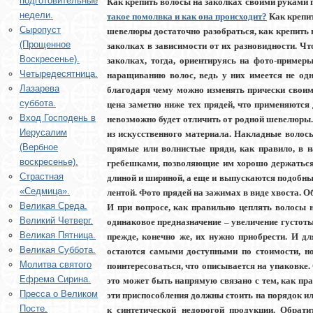
подготовительные
Как крепить волосы на заколках своими руками пр
недели.
такое помолвка и как она происходит?
Как крепит
Сыропуст
шевелюры достаточно разобраться, как крепить 
(Прощенное
заколках в зависимости от их разновидности. Ч
Воскресенье).
заколках, тогда, ориентируясь на фото-пример
Четыредесятница.
наращиванию волос, ведь у них имеется не одн
Лазарева
благодаря чему можно изменять прически своим
суббота.
цена заметно ниже тех прядей, что применяются
Вход Господень в
невозможно будет отличить от родной шевелюры
Иерусалим
из искусственного материала. Накладные волосы 
(Вербное
прямые или волнистые пряди, как правило, в 
воскресенье).
гребешками, позволяющие им хорошо держаться 
Страстная
длиной и шириной, а еще и выпускаются подобны
«Седмица».
лентой. Фото прядей на зажимах в виде хвоста. 
Великая Среда.
И при вопросе, как правильно цеплять волосы н
Великий Четверг.
одинаковое предназначение – увеличение густот
Великая Пятница.
прежде, конечно же, их нужно приобрести. И д
Великая Суббота.
остаются самыми доступными по стоимости, но 
Молитва святого
поинтересоваться, что описывается на упаковке
Ефрема Сирина.
это может быть напрямую связано с тем, как пра
Пресса о Великом
эти приспособления должны стоить на порядок или
Посте.
к синтетической недорогой продукции. Обрати