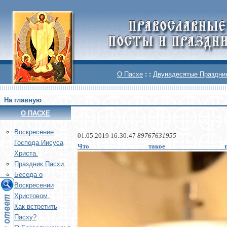
О Пасхе
: :
Двунадесятые Праздни
На главную
О ПАСХЕ
Воскреcение
01.05.2019 16:30:47
89767631955
Господа Иисуса
Что такое по
Христа.
Праздник Пасхи.
Беседа о
Воскресении
Христовом.
Как встретить
Пасху?