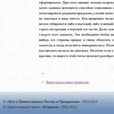
сформировать. При этом лишние локоны закрепля
затем зажимы цепляются способом описанным в
замаскировать родными прядками, уложив шевелю
на заколках в виде хвоста. Как прицепить воло
потом собираются либо в высокий, либо в низкий
строго посередине в верхней его части. Далее за
следует туго завязать. Это необходимо чтобы н
нибудь его стороны прядку и снова обмотать 
заплести, и тогда получится шикарная коса. Раз
как цеплять волосы на заколках. Поэтому если у
красиво, то видео в этой статье поможет разобрат
Вернуться к списку вопросов
© «Всё о Православных Постах и Праздниках»
, 2003-2014.
©
Православный проект
«Епархия»
, 2001-2014