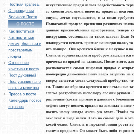
Постная трапеза.
искусственные пряди нельзя воздействовать тер
О проведении
со своими локонами, иначе их придется подгоня
Великого Поста
ощупь, легко спутываются, и за ними требует
Пошаговый процесс крепления различных наклад
О ПОСТЕ
данные приспособления приобретены, теперь с
Как поститься
инструкция, состоящая из таких шагов: Если б
Как поститься
планируется цеплять прямые накладки волос, то
детям, больным и
что пошире . Они крепятся ближе к макушке и на з
престарелым
Сначала горизонтальным пробором выделяется ме
людям
прическа из прядей на зажимах. После этого, дл
Отношение
располагается самая широкая прядка с откры
христиан к посту
поочередно движением снизу вверх зацепить на к
Пост духовный
вверху делается снова следующий пробор так, 
Послушание паче
см. Таким же образом крепятся все остальные за
поста и молитвы
слегка растребушив шевелюру своими руками . 
Пресса о посте
различные (косые, прямые и длинные с боковыми 
Календарь постов
дефект могут помочь прядки на зажимах в виде ч
и трапез
носить челку иногда очень уж охота. Чтобы та
заколках в виде челки. Хоть на самом деле в э
косой челки. Сначала в передней линии роста в
своими прядками. Он может быть либо горизонта