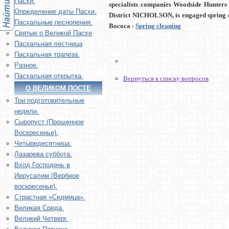
Пасхи.
specialists companies Woodside Hunters
Определение даты Пасхи.
District NICHOLSON, is engaged spring c
Пасхальные песнопения.
Bococa -
Spring cleaning
Святые о Великой Пасхе
Пасхальная лестница
Пасхальная трапеза.
Разное.
Пасхальная открытка.
Вернуться к списку вопросов
О ВЕЛИКОМ ПОСТЕ
Три подготовительные
недели.
Сыропуст (Прощенное
Воскресенье).
Четыредесятница.
Лазарева суббота.
Вход Господень в
Иерусалим (Вербное
воскресенье).
Страстная «Седмица».
Великая Среда.
Великий Четверг.