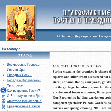
О Пасхе
: :
Двунадесятые Праздни
На главную
О ПАСХЕ
Воскреcение Господа
10.03.2019 21:26:15
83954115185
Иисуса Христа.
Spring cleaning the premises is chance d
Праздник Пасхи.
squares and other urban areas need not on
Беседа о Воскресении
street, at home. Roads, courtyards, gard
Христовом.
out the garbage, but also prepare for th
Как встретить Пасху?
architectural forms sculptures, flowerpots
О Богослужении в День
Our Partnership holding carries out spri
Христова Воскресенья.
competent specialists Pelham Gardens do 
Празднование Святой
carries out spring cleaning 2018 not o