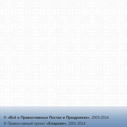
© «Всё о Православных Постах и Праздниках»
, 2003-2014.
©
Православный проект
«Епархия»
, 2001-2014