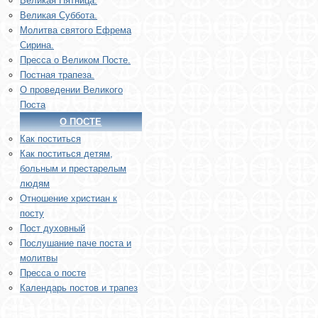
Великая Пятница.
Великая Суббота.
Молитва святого Ефрема
Сирина.
Пресса о Великом Посте.
Постная трапеза.
О проведении Великого
Поста
О ПОСТЕ
Как поститься
Как поститься детям,
больным и престарелым
людям
Отношение христиан к
посту
Пост духовный
Послушание паче поста и
молитвы
Пресса о посте
Календарь постов и трапез