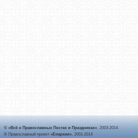
© «Всё о Православных Постах и Праздниках»
, 2003-2014.
©
Православный проект
«Епархия»
, 2001-2014