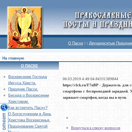
О Пасхе
: :
Двунадесятые Праздни
На главную
О ПАСХЕ
Воскреcение Господа
06.03.2019 4:49:04
84331389844
Иисуса Христа.
https://clck.ru/F7nBP - Держатель д
Праздник Пасхи.
смартфона с беспроводной зарядкой. 
Беседа о Воскресении
заряжает смартфон, когда вы в пути.
Христовом.
Как встретить Пасху?
О Богослужении в День
Христова Воскресенья.
Празднование Святой
Вернуться к списку вопросов