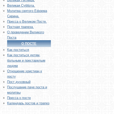
Великая Пятница.
Великая Суббота.
Молитва святого Ефрема
Сирина.
Пресса о Великом Посте.
Постная трапеза.
О проведении Великого
Поста
О ПОСТЕ
Как поститься
Как поститься детям,
больным и престарелым
людям
Отношение христиан к
посту
Пост духовный
Послушание паче поста и
молитвы
Пресса о посте
Календарь постов и трапез