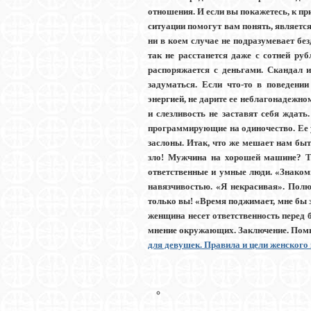
отношения. И если вы покажетесь, к пр
ситуации помогут вам понять, являетс
ни в коем случае не подразумевает бе
так не расстанется даже с сотней ру
распоряжается с деньгами. Скандал и
задуматься. Если что-то в поведени
энергией, не дарите ее неблагонадежно
и слезливость не заставят себя ждат
программирующие на одиночество. Ее 
заслоны. Итак, что же мешает нам бы
зло! Мужчина на хорошей машине? То
ответственные и умные люди. «Знакоми
навязчивостью. «Я некрасивая». Полю
только вы! «Время поджимает, мне бы 
женщина несет ответственность перед б
мнение окружающих. Заключение. Помнит
для девушек. Правила и цели женского 