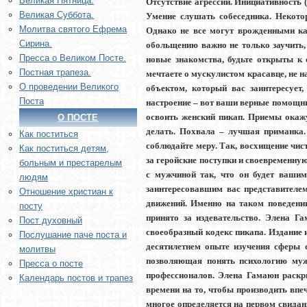
Великая Пятница.
Отсутствие агрессии. Инициативность (
Великая Суббота.
Умение слушать собеседника. Некото
Молитва святого Ефрема
Однако не все могут врожденными ка
Сирина.
обольщению важно не только заучить, 
Пресса о Великом Посте.
новые знакомства, будьте открыты к
Постная трапеза.
мечтаете о мускулистом красавце, не н
О проведении Великого
объектом, который вас заинтересует
Поста
настроение – вот ваши верные помощник
освоить женский пикап. Приемы окажу
О ПОСТЕ
делать. Похвала – лучшая приманка.
Как поститься
соблюдайте меру. Так, восхищение чи
Как поститься детям,
за геройские поступки и своевременну
больным и престарелым
с мужчиной так, что он будет вашим
людям
заинтересовавшим вас представителем
Отношение христиан к
движений. Именно на таком поведени
посту
принято за издевательство. Элена Г
Пост духовный
своеобразный кодекс пикапа. Издание 
Послушание паче поста и
десятилетнем опыте изучения сферы 
молитвы
позволяющая понять психологию муж
Пресса о посте
профессионалов. Элена Гамаюн раскр
Календарь постов и трапез
времени на то, чтобы производить впе
многое определяется на первом свидани