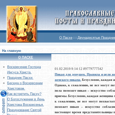
О Пасхе
: :
Двунадесятые Праздни
На главную
О ПАСХЕ
Воскреcение Господа
01.02.2019 9:14:12
89779777542
Иисуса Христа.
Пикап для девушек. Правила и цели же
Праздник Пасхи.
женского пикапа.
Безусловно, каждая ж
Беседа о Воскресении
Однако, к сожалению, не все могут п
Христовом.
пола поможет пикап – искусство собл
Как встретить Пасху?
приемы. Безусловно, каждая женщина х
О Богослужении в День
к сожалению, не все могут похваста
Христова Воскресенья.
поможет пикап – искусство соблазн
Празднование Святой
настоящее время представительницы пр