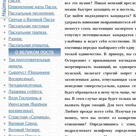
Пасхи.
все это нужно? Пикап женский пресле
Определение даты Пасхи.
можно быстрее затащить ее в постель
Пасхальные песнопения.
Где найти подходящего кандидата? К
Святые о Великой Пасхе
удержать внимание понравившегося объ
Пасхальная лестница
помогут стать настоящим экспертом 
Пасхальная трапеза.
отпугнут потенциальных кандидатов 
Разное.
улыбчива и ведет себя естественно. 
Пасхальная открытка.
охотницы нередко выбирают себе одну 
О ВЕЛИКОМ ПОСТЕ
тоской одиночество. К примеру, вы с
Три подготовительные
Осторожнее с призывными взглядами
недели.
натренировать манящий, но одноврем
Сыропуст (Прощенное
мужской, налагает строгий запрет 
Воскресенье).
захмелевшая дама, отпускающая саль
Четыредесятница.
поведение гиперсексуально, однако э
Лазарева суббота.
будет обращаться к нему чуть чаще, че
Вход Господень в
вы. В этом случае игра будет только и
Иерусалим (Вербное
вызвать бурю эмоций. Для того чтобы
воскресенье).
Любите прежде всего себя. Излучая ув
Страстная «Седмица».
понять, чего вы хотите от конкрет
Великая Среда.
отношения? Определившись с этим,
Великий Четверг.
подразумевает шлифовку определенн