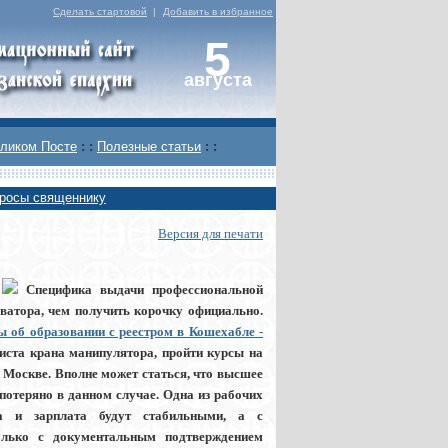
Сделать стартовой
|
Добавить в избранное
5
августа
ликом Посте
: :
Полезные статьи
: :
росы священнику
Версия для печати
Специфика выдачи профессиональной
ватора, чем получить корочку официально.
 об образовании с реестром в Кошехабле -
ста крана манипулятора, пройти курсы на
 Москве. Вполне может статься, что высшее
потеряно в данном случае. Одна из рабочих
та и зарплата будут стабильными, а с
только с документальным подтверждением