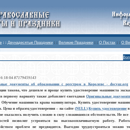
е
: :
Двунадесятые Праздники
: :
Великие Праздники
: :
О Постах
: :
О Ве
Воп
 6:18:04
87179459143
ьные документы об образовании с реестром в Королеве - docvuz.org
ции такова, что дешевле и проще купить удостоверение машиниста экска
в первому варианту также добавляет ежегодная
Оригинальные документы
Обучение машиниста крана манипулятора. Купить удостоверение машини
. Цена и образец удостоверения – на сайте
(NULL)
Купить удостоверение
в
ие оказалось получить сложно в силу сложившихся обстоятельств. Не все 
ностей позволит устроиться на высокооплачиваемую работу. Рабо
ройством проблем не предвидится. Выгодно трудоустроиться можно 