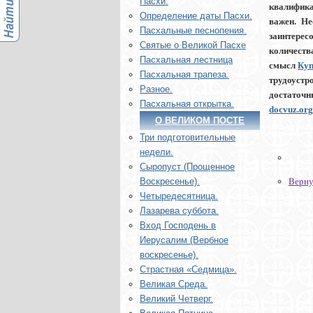
Пасхи.
квалифика
Определение даты Пасхи.
важен. Не
Пасхальные песнопения.
заинтерес
Святые о Великой Пасхе
количеств
Пасхальная лестница
смысл
Куп
Пасхальная трапеза.
трудоустр
Разное.
достаточн
Пасхальная открытка.
docvuz.org
О ВЕЛИКОМ ПОСТЕ
Три подготовительные
недели.
Сыропуст (Прощенное
Верну
Воскресенье).
Четыредесятница.
Лазарева суббота.
Вход Господень в
Иерусалим (Вербное
воскресенье).
Страстная «Седмица».
Великая Среда.
Великий Четверг.