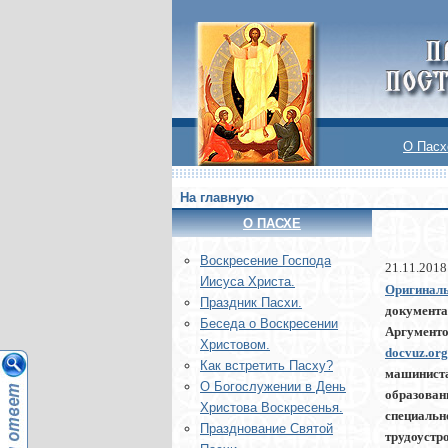
О Пасх
На главную
О ПАСХЕ
Воскреcение Господа
21.11.2018
Иисуса Христа.
Оригинал
Праздник Пасхи.
документа
Беседа о Воскресении
Аргументо
Христовом.
docvuz.org
Как встретить Пасху?
машиниста
О Богослужении в День
образован
Христова Воскресенья.
специаль
Празднование Святой
трудоуст