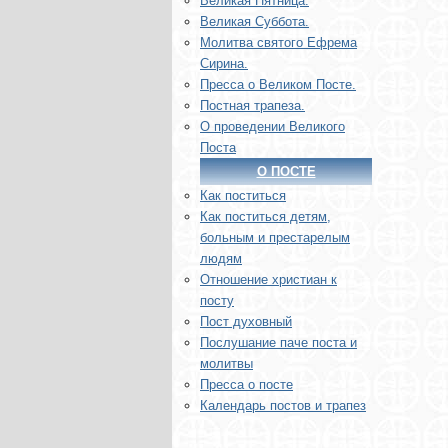
Великая Пятница.
Великая Суббота.
Молитва святого Ефрема
Сирина.
Пресса о Великом Посте.
Постная трапеза.
О проведении Великого
Поста
О ПОСТЕ
Как поститься
Как поститься детям,
больным и престарелым
людям
Отношение христиан к
посту
Пост духовный
Послушание паче поста и
молитвы
Пресса о посте
Календарь постов и трапез