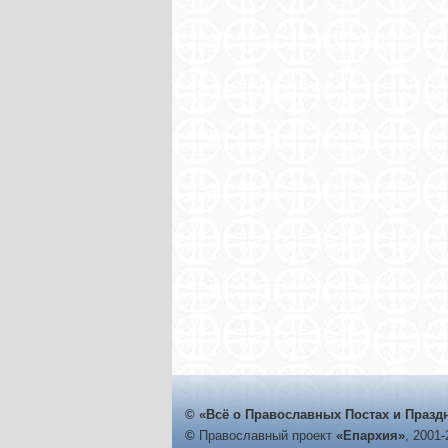
© «Всё о Православных Постах и Празд
©
Православный проект
«Епархия»
, 2001