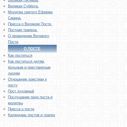
Великая Пятница.
Великая Суббота.
Молитва святого Ефрема
Сирина.
Пресса о Великом Посте.
Постная трапеза.
О проведении Великого
Поста
О ПОСТЕ
Как поститься
Как поститься детям,
больным и престарелым
людям
Отношение христиан к
посту
Пост духовный
Послушание паче поста и
молитвы
Пресса о посте
Календарь постов и трапез