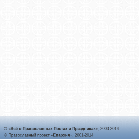
© «Всё о Православных Постах и Праздниках»
, 2003-2014.
©
Православный проект
«Епархия»
, 2001-2014