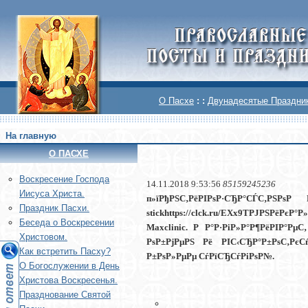
О Пасхе
: :
Двунадесятые Праздни
На главную
О ПАСХЕ
Воскреcение Господа
14.11.2018 9:53:56
85159245236
Иисуса Христа.
п»їРђРЅС‚РёРІРѕР·СЂР°СЃС‚
Праздник Пасхи.
stickhttps://clck.ru/EXx9TРЈРЅРёРє
Беседа о Воскресении
Maxclinic. Р Р°Р·РіР»Р°Р¶РёРІР°Р
Христовом.
РѕР±РјРµРЅ Рё РІС‹СЂР°Р±РѕС‚РєС
Как встретить Пасху?
Р±РѕР»РµРµ СѓРїСЂСѓРіРѕР№.
О Богослужении в День
Христова Воскресенья.
Празднование Святой