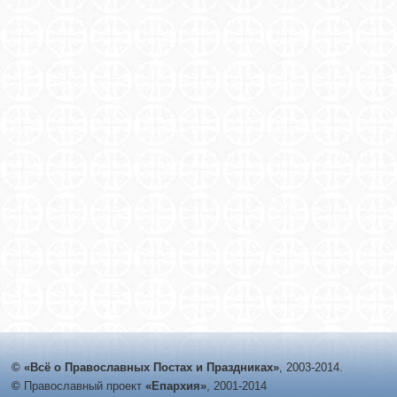
© «Всё о Православных Постах и Праздниках»
, 2003-2014.
©
Православный проект
«Епархия»
, 2001-2014