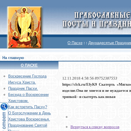
О Пасхе
: :
Двунадесятые Праздни
На главную
О ПАСХЕ
Воскреcение Господа
12.11.2018 4:58:56
89752387553
Иисуса Христа.
https://clck.ru/EfyK9 Скатерть «Мягк
Праздник Пасхи.
изделие.Она не мнется и не нуждается 
Беседа о Воскресении
тряпкой - и скатерть как новая
Христовом.
Как встретить Пасху?
О Богослужении в День
Христова Воскресенья.
Празднование Святой
Вернуться к списку вопросов