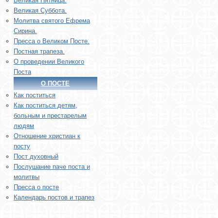
Великая Пятница.
Великая Суббота.
Молитва святого Ефрема
Сирина.
Пресса о Великом Посте.
Постная трапеза.
О проведении Великого
Поста
О ПОСТЕ
Как поститься
Как поститься детям,
больным и престарелым
людям
Отношение христиан к
посту
Пост духовный
Послушание паче поста и
молитвы
Пресса о посте
Календарь постов и трапез