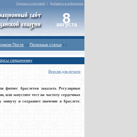
Сделать стартовой
|
Добавить в избранное
8
августа
ликом Посте
: :
Полезные статьи
: :
росы священнику
Версия для печати
ели фитнес браслетов заказать Регулярные
, или запустите тест на частоту сердечных
у минуту и сохраняет значение в браслете.