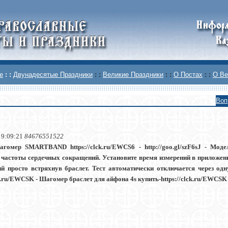
е
: :
Двунадесятые Праздники
: :
Великие Праздники
: :
О Постах
: :
О Ве
Воп
 9:09:21
84676551522
агомер SMARTBAND https://clck.ru/EWCS6 - http://goo.gl/szF6sJ - Мод
 частоты сердечных сокращений. Установите время измерений в приложении
й просто встряхнув браслет. Тест автоматически отключается через одн
ck.ru/EWCSK - Шагомер браслет для айфона 4s купить-https://clck.ru/EWCSK