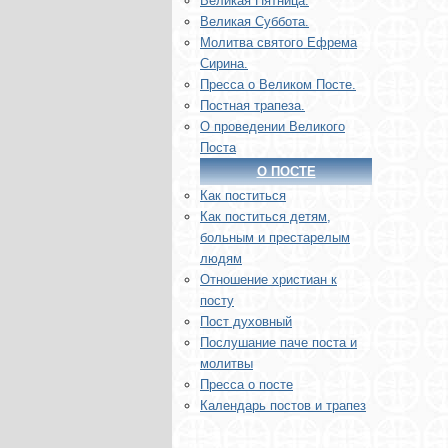
Великая Пятница.
Великая Суббота.
Молитва святого Ефрема
Сирина.
Пресса о Великом Посте.
Постная трапеза.
О проведении Великого
Поста
О ПОСТЕ
Как поститься
Как поститься детям,
больным и престарелым
людям
Отношение христиан к
посту
Пост духовный
Послушание паче поста и
молитвы
Пресса о посте
Календарь постов и трапез