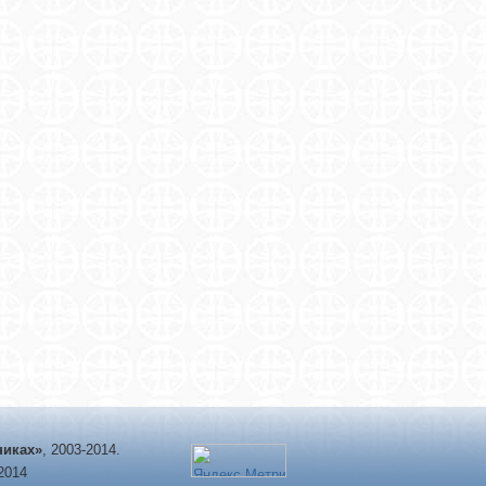
никах»
, 2003-2014.
-2014