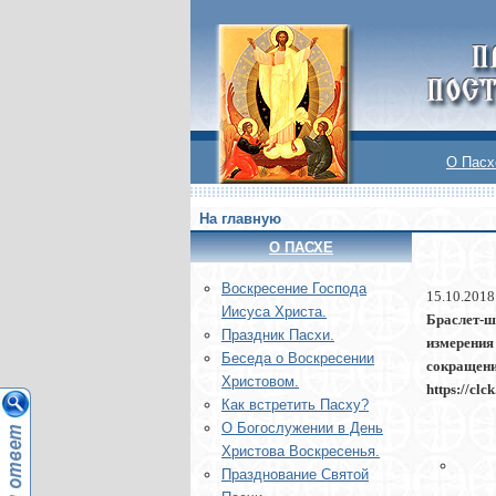
О Пасх
На главную
О ПАСХЕ
Воскреcение Господа
15.10.2018
Иисуса Христа.
Браслет-ш
Праздник Пасхи.
измерения
Беседа о Воскресении
сокращени
Христовом.
https://cl
Как встретить Пасху?
О Богослужении в День
Христова Воскресенья.
Празднование Святой