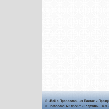
© «Всё о Православных Постах и Празд
©
Православный проект
«Епархия»
, 2001