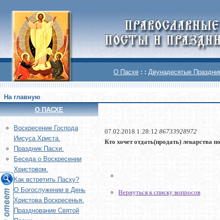
О Пасхе
: :
Двунадесятые Праздни
На главную
О ПАСХЕ
Воскреcение Господа
07.02.2018 1:28:12
86733928972
Иисуса Христа.
Кто хочет отдать(продать) лекарства п
Праздник Пасхи.
Беседа о Воскресении
Христовом.
Как встретить Пасху?
О Богослужении в День
Вернуться к списку вопросов
Христова Воскресенья.
Празднование Святой