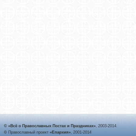
© «Всё о Православных Постах и Праздниках»
, 2003-2014.
©
Православный проект
«Епархия»
, 2001-2014