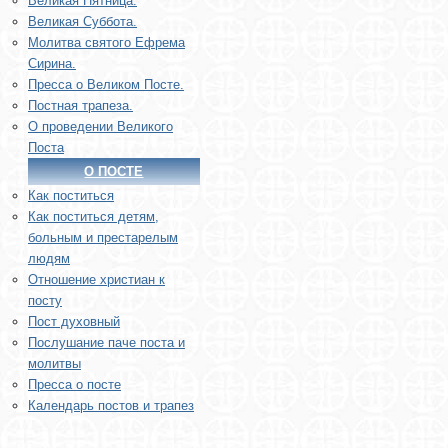
Великая Пятница.
Великая Суббота.
Молитва святого Ефрема
Сирина.
Пресса о Великом Посте.
Постная трапеза.
О проведении Великого
Поста
О ПОСТЕ
Как поститься
Как поститься детям,
больным и престарелым
людям
Отношение христиан к
посту
Пост духовный
Послушание паче поста и
молитвы
Пресса о посте
Календарь постов и трапез