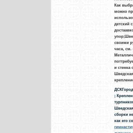
Как выбр
можно пр
использов
детский 
достаавк
упор;Швед
своими р
часа, см
Металлич
поттребу
и стенка 
Шведская
креплени
ДСКГород
; Крепле
турпником
Шведская
сборки не
как его с
гимнасти