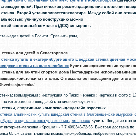
лнр
детский спортивный комплекс купить в новосибирске
Шведская
стенкадлядетей. Практические рекомендациидляизготовления швед
 стенок. Второй устанавливаетсявквартире. Между собой они отлич
альностью: уличную конструкцию можно
етский спортивный комплекс (ДСК)виньернет
.
тенкадля детей в Росиси. Сравнитьцены,
 стенка для детей в Севасторполе.
.
стенка купить в екатеринбурге авито
шведская стенка цветная мос
шевдские стенки на юле челябинск
Купитьшведскиестенкис турник
 стенка для занятий спортом дома Нестандартное использованиешв
иешведскойстенкина потолке. Оптимальное помещенин для этого ин
/Shvedskaja-stenka/
тенкасвоимируками : инструкция по Таких черенко : чертежи и фото :: 1
я по изготовлению шведской стенкисвоимируками ..
 стенки, спортивные комплексыдлядетейи взрослых
.
стенка альпинистик купить
шведская стенка в благовещенске амурской 
ербурге
шведская стенка упражнения для пресса
Купить Шведские стенк
от интернет-магазина «Крошка» - ? 7 499)346-72-55. Быстрая доставка п
енки 65 см станет главным помощникомребенкадляобретения спорнтивных 