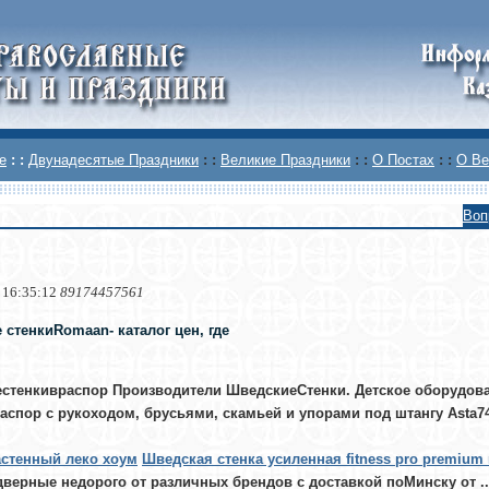
е
: :
Двунадесятые Праздники
: :
Великие Праздники
: :
О Постах
: :
О Ве
Воп
 16:35:12
89174457561
стенкиRomaan- каталог цен, где
стенкивраспор Производители ШведскиеСтенки. Детское оборудова
аспор с рукоходом, брусьями, скамьей и упорами под штангу Asta74 
астенный леко хоум
Шведская стенка усиленная fitness pro premium
 дверные недорого от различных брендов с доставкой поМинску от .