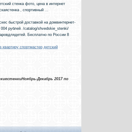
тский стенка фото, цена в интернет
скаястенка , спортивный ...
кес быстрой доставкой на домвинтернет-
04 рублей. /catalog/shvedskie_stenki/
аровдлядетей. Бесплатно по России 8
в квартиру спортмастер
детский
киестенкиНоябрь-Декабрь 2017 по