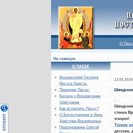
О Пасх
На главную
О ПАСХЕ
Воскреcение Господа
23.01.2018
Иисуса Христа.
Шведские 
Праздник Пасхи.
Беседа о Воскресении
.
Христовом.
Шведские
Как встретить Пасху?
стенка Вр
О Богослужении в День
vraspor/
Христова Воскресенья.
Турник н
Празднование Святой
детские,