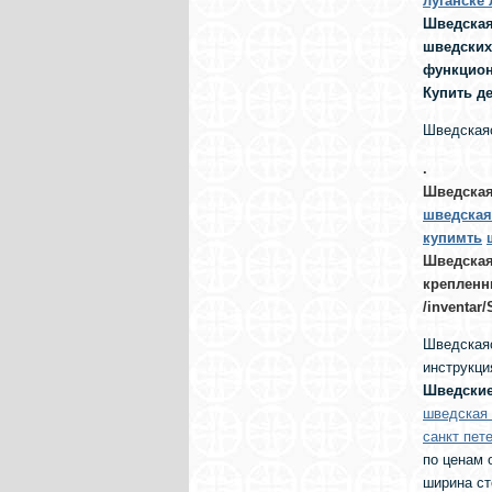
луганске 
Шведская
шведских
функцион
Купить д
Шведскаяс
.
Шведская
шведская 
купимть
Шведская
крепленн
/inventar
Шведскаяс
инструкци
Шведские
шведская 
санкт пет
по ценам 
ширина ст