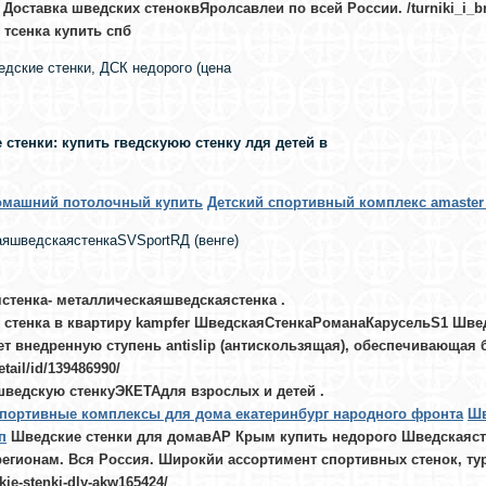
 Доставка шведских стеноквЯролсавлеи по всей России. /turniki_i_br
 тсенка купить спб
дские стенки, ДСК недорого (цена
 стенки: купить гведскуюю стенку лдя детей в
омашний потолочный купить
Детский спортивный комплекс amaster 
яшведскаястенкаSVSportRД (венге)
стенка- металлическаяшведскаястенка
.
 стенка в квартиру kampfer ШведскаяСтенкаРоманаКарусельS1 Шв
т внедренную ступень antislip (антискользящая), обеспечивающая б
etail/id/139486990/
шведскую стенкуЭКЕТАдля взрослых и детей
.
спортивные комплексы для дома екатеринбург народного фронта
Шв
п
Шведские стенки для домавАР Крым купить недорого Шведскаясте
регионам. Вся Россия. Широкйи ассортимент спортивных стенок, т
kie-stenki-dly-akw165424/