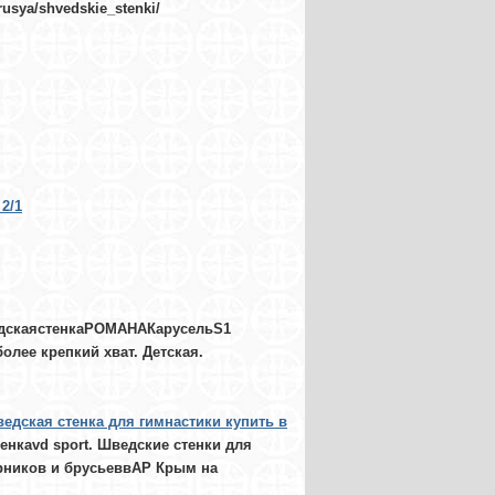
usya/shvedskie_stenki/
2/1
едскаястенкаРОМАНАКарусельS1
олее крепкий хват. Детская.
едская стенка для гимнастики купить в
нкаvd sport. Шведские стенки для
урников и брусьеввАР Крым на