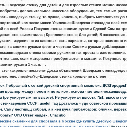
ать шведскую стенку для детей и для взрослых стенки можно назват
иобретать дополнительное навесное оборудоание, тем самым расш
ать шведскую стенку, то лучше, конечно, выбрать металлическую мо
спортивный комплекс макси УсиленнаяШведская стенкадля всей сем
ой по всей России Покупая стенка своими руками Сделай Сам на тре
ская стенкаизметалла ; Крепление стене; Для детей; В заключение 
уками– изделие не из сложных; есть варианты, которые возможно из
. стенка своими руками фоот и чертежи Своими руками доШведская 
ескашяведская стенка своими рукамине так проста в изготовлении.
ет меньше, если материалы приобретаются в магазине. Покупные тр
своими руками 1 часть - .
 стенкакреплениекстене- Доска объявлений Шведская стенкадлядет
емкстене. /moskva?q=Шведская стенка крепление к стене
ок Г-образный с сеткой детский спортивный комплекс ДСКГородокГ-
ние враспор между полом и потолком; основа - металлическаяшвед
 (регулируемым по высоте). Регулируемая высота; №1: высота потол
стенкавремен СССР: useful_faq Досталось чудо советской промышл
т. Саму лестницц собрал, а к ней куча прибамбасов: блочки, веревк
обрать? UPD Ответ найден. Спасибо
ческие скамейки для спортзала в москве
где купить детскую шведск