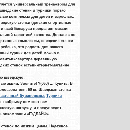
вляется универсальный тренажером для
шведские стенки и турники портао
ыые комплексы для детей и взрослых.
шведскую стенки (детские спортивные
 и всей Беларуси предлагает магазин
льной гарантией качества. Доставка по
ортивные комплексы, шведские стенки
 ребенка, это радость для вашего
нный турник для детей можно в
новитьвксвартире деревянную
ских стенок естьвинтернет-магазине
кую шведскую
.
акции. Звоните! ?(063) ... Купить. В
лоьзователя: 60 кг. Шведская стенка
настенный бу запорожье
Турники
енкавКрыму поможет вам
ческую нагрузку, и предупредит
жновкомпании «ГУДЛАЙФ».
 стенок по низким ценам. Надежное