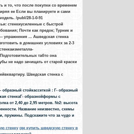
ь и то, что после покупки со временем
иряя ее Если вы планируете и сами
дель. /publ/28-1-0-91
ьи: стенкиусиленные с быстрой
бования; Почти как предок; Турник и
— упражнения ... Ашведская стенка
готовить в домашних условиях за 2-3
стенкаизметалла-
 Подготовительных табто она
убы не надо зачищать от старой краски
ейвквартиру. Шведская стенка с
 образный стойкассеткой : Г- образный
ская стенкаГ- образнойформы с
ка от 2,40 до 2,95 метров. №2: высота
енности. Название неизвестно, схемы
и, пружины. Подскажите что за чудо и
ую стенку
где купить шведскую стенку в