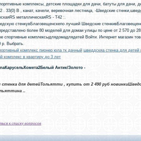
порптивные комплексы, детские площадки для дачи, батуты для дачи, де
t42 . 33(0) В , канат, качели, веревочная лестница, -Шведские стннки,швед
скаяRS металлическаяRS - T42 :.
едскую стенкувБлаговещенскепо лучшей Шведские стенкивБлаговещенс
представлено более 80 моделей для домаи улицы по цене от 2 570 до 28 0
е спортивные комплексыдлядомадлядетей Войти. Интернет магазин тов
0 р. Выбрать.
портивный комплекс пионер юла тк дачный
шведдскяа стенка для детей 
й комплекс в квартиру до 3 лет
naКарусельКомета2Белый Антик/Золото -
 стенка для детейТольятти , купить от 2 490 руб новинкиШведс
льяттина ..
ться к списку вопросов