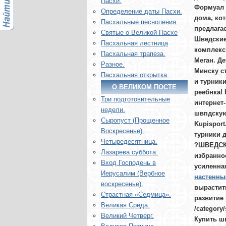
Пасхи.
Формуал 
Определение даты Пасхи.
дома, ко
Пасхальные песнопения.
предлага
Святые о Великой Пасхе
Шведские
Пасхальная лестница
комплекс
Пасхальная трапеза.
Меган. Д
Разное.
Минску с
Пасхальная открытка.
и турники
О ВЕЛИКОМ ПОСТЕ
реебнка!
Три подготовительные
интернет
недели.
швпдскую
Сыропуст (Прощенное
Kupisport
Воскресенье).
турники 
Четыредесятница.
?ШВЕДСКА
Лазарева суббота.
избранное
Вход Господень в
усиленна
Иерусалим (Вербное
настенны
воскресенье).
вырастит
Страстная «Седмица».
развитие
Великая Среда.
/category/
Великий Четверг.
Купить ш