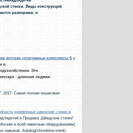
стенкадлядетей
ской стенки. Виды конструкций
аются размерами, и
ква
детские спортивные комплексы б у
ом в
.
едсколйстенки. Это
ентаря - длинная лоджия.
7, 2017 ·Самая полная пошаговая
области
деревянные шведские стенки в
идлядетей в Продажа „Шведские стенки"
о Москве и всей навесным оборудованием),
навыков. /katalog/shvedskie-stenki