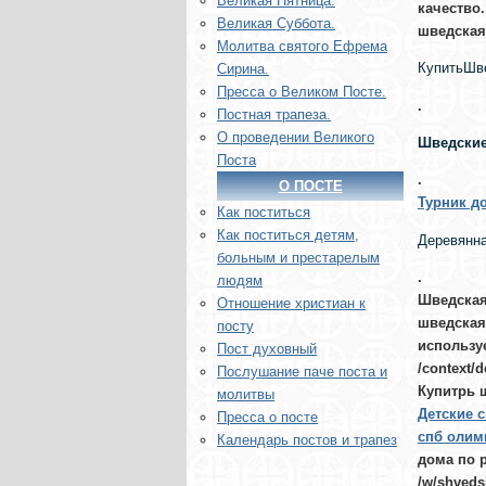
Великая Пятница.
качество.
Великая Суббота.
шведская
Молитва святого Ефрема
КупитьШве
Сирина.
Пресса о Великом Посте.
.
Постная трапеза.
О проведении Великого
Шведские
Поста
.
О ПОСТЕ
Турник д
Как поститься
Как поститься детям,
Деревянна
больным и престарелым
.
людям
Шведская
Отношение христиан к
шведская
посту
используе
Пост духовный
/context/d
Послушание паче поста и
Купитрь 
молитвы
Детские 
Пресса о посте
спб олим
Календарь постов и трапез
дома по 
/w/shveds