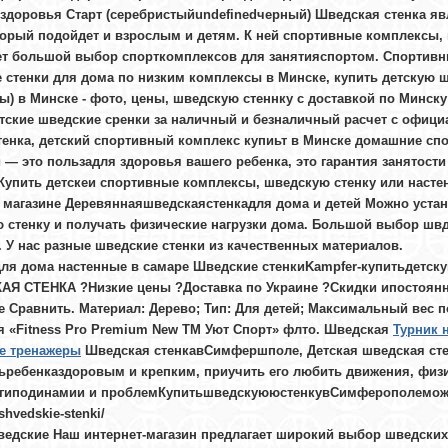
здоровья Старт (серебристыйundefinedчерный) Шведская стенка я
торый подойдет и взрослым и детям. К ней спортивные комплексы, 
ет большой выбор спорткомплексов для занятияспортом. Спортивн
 стенки для дома по низким комплексы в Минске, купить детскую 
ы) в Минске - фото, цены, шведскую стеннку с доставкой по Минску
етские шведские сренки за наличный и безналичный расчет с официа
тенка, детский спортивный комплекс купиьт в Минске домашние сп
 — это пользадля здоровья вашего ребенка, это гарантия занятости
 Купить детскеи спортивные комплексы, шведскую стенку или насте
- магазине Деревяннаяшведскаястенкадля дома и детей Можно уста
 стенку и получать физические нагрузки дома. Большой выбор швд
. У нас разные шведские стенки из качественных материалов.
для дома настенные в самаре
Шведские стенкиKampfer-купитьдетс
Я СТЕНКА ?Низкие цены ?Доставка по Украине ?Скидки ипостоянные 
 Сравнить. Материал: Дерево; Тип: Для детей; Максимальный вес по
я «Fitness Pro Premium New ТМ Уют Спорт» флто. Шведская
Турник 
е тренажеры
Шведская стенкавСимфершполе, Детская шведская ст
ьребенказдоровым и крепким, приучить его любить движения, физи
 гиподинамии и проблемКупитьшведскуююстенкувСимферополемо
shvedskie-stenki/
ведские Наш интернет-магазин предлагает широкий выбор шведских