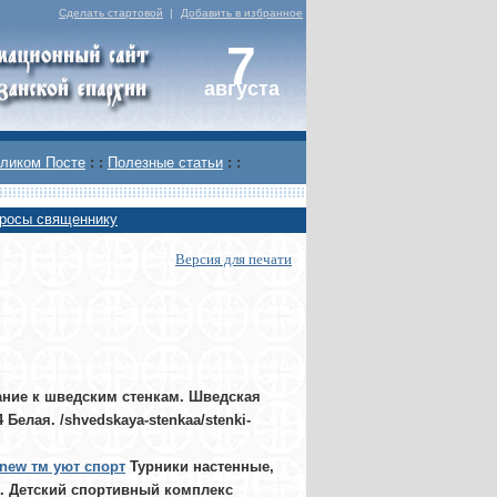
Сделать стартовой
|
Добавить в избранное
7
августа
ликом Посте
: :
Полезные статьи
: :
росы священнику
Версия для печати
ние к шведским стенкам. Шведская
Белая. /shvedskaya-stenkaa/stenki-
 new тм уют спорт
Турники настенные,
.. Детский спортивный комплекс