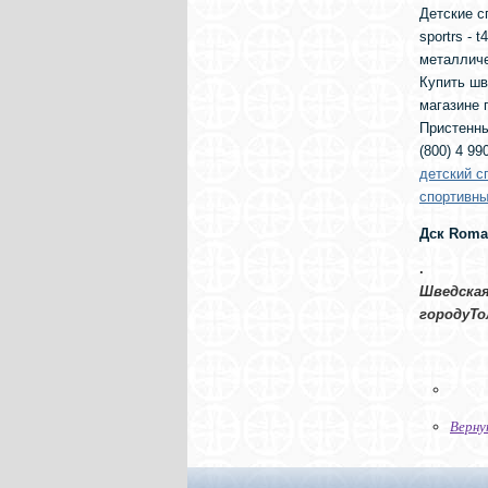
Детские с
sportrs - 
металличе
Купить шв
магазине 
Пристенны
(800) 4 99
детский с
спортивны
Дск Roma
.
Шведская
городуТо
Верну