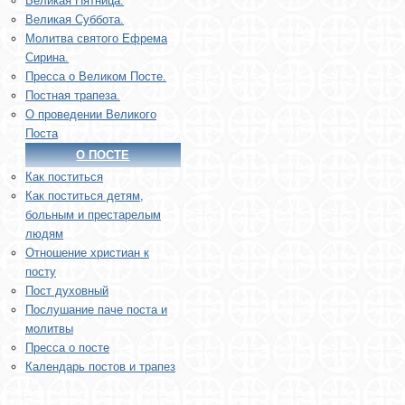
Великая Пятница.
Великая Суббота.
Молитва святого Ефрема
Сирина.
Пресса о Великом Посте.
Постная трапеза.
О проведении Великого
Поста
О ПОСТЕ
Как поститься
Как поститься детям,
больным и престарелым
людям
Отношение христиан к
посту
Пост духовный
Послушание паче поста и
молитвы
Пресса о посте
Календарь постов и трапез