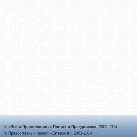
© «Всё о Православных Постах и Праздниках»
, 2003-2014.
©
Православный проект
«Епархия»
, 2001-2014