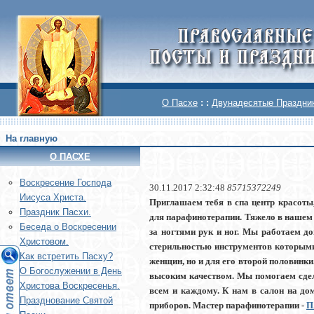
О Пасхе
: :
Двунадесятые Праздни
На главную
О ПАСХЕ
Воскреcение Господа
30.11.2017 2:32:48
85715372249
Иисуса Христа.
Приглашаем тебя в спа центр красоты
Праздник Пасхи.
для парафинотерапии. Тяжело в нашем м
Беседа о Воскресении
за ногтями рук и ног. Мы работаем д
Христовом.
стерильностью инструментов которыми
Как встретить Пасху?
женщин, но и для его второй половинки
О Богослужении в День
высоким качеством. Мы помогаем сдел
Христова Воскресенья.
всем и каждому. К нам в салон на до
Празднование Святой
приборов. Мастер парафинотерапии -
П