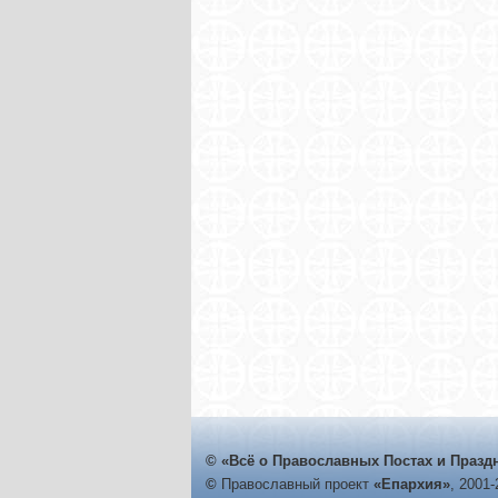
© «Всё о Православных Постах и Празд
©
Православный проект
«Епархия»
, 2001