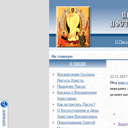
О Пасх
На главную
О ПАСХЕ
Воскреcение Господа
22.11.2017
Иисуса Христа.
Под
gsm с
Праздник Пасхи.
передают 
Беседа о Воскресении
делают ва
Христовом.
Как встретить Пасху?
О Богослужении в День
Христова Воскресенья.
Празднование Святой
Верну