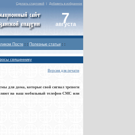
Сделать стартовой
|
Добавить в избранное
7
августа
ликом Посте
: :
Полезные статьи
: :
росы священнику
Версия для печати
мы для дома, которые свой сигнал тревоги
авляют на ваш мобильный телефон СМС или