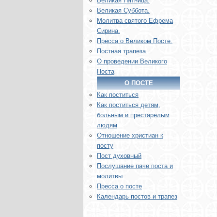
Великая Пятница.
Великая Суббота.
Молитва святого Ефрема
Сирина.
Пресса о Великом Посте.
Постная трапеза.
О проведении Великого
Поста
О ПОСТЕ
Как поститься
Как поститься детям,
больным и престарелым
людям
Отношение христиан к
посту
Пост духовный
Послушание паче поста и
молитвы
Пресса о посте
Календарь постов и трапез