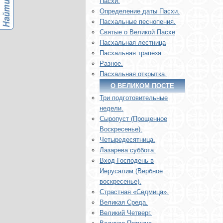
Пасхи.
Определение даты Пасхи.
Пасхальные песнопения.
Святые о Великой Пасхе
Пасхальная лестница
Пасхальная трапеза.
Разное.
Пасхальная открытка.
О ВЕЛИКОМ ПОСТЕ
Три подготовительные
недели.
Сыропуст (Прощенное
Воскресенье).
Четыредесятница.
Лазарева суббота.
Вход Господень в
Иерусалим (Вербное
воскресенье).
Страстная «Седмица».
Великая Среда.
Великий Четверг.