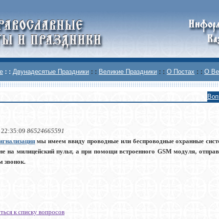
е
: :
Двунадесятые Праздники
: :
Великие Праздники
: :
О Постах
: :
О Ве
Воп
 22:35:09
86524665591
игнализация
мы имеем ввиду проводные или беспроводные охранные систе
не на милицейский пульт, а при помощи встроенного GSM модуля, отпр
м звонок.
ться к списку вопросов