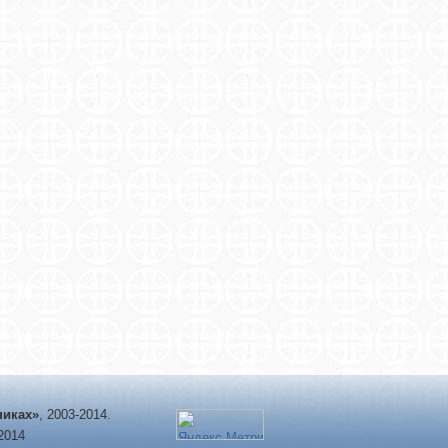
никах»
, 2003-2014.
-2014