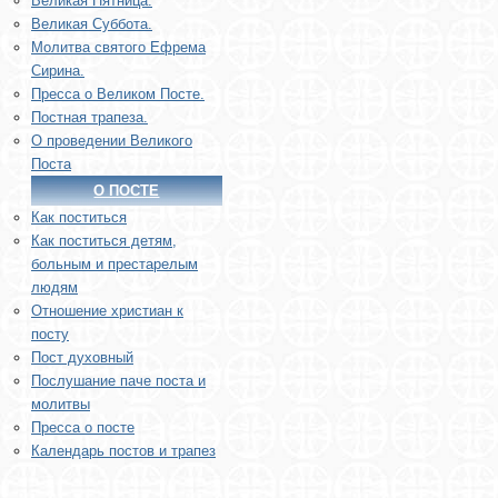
Великая Пятница.
Великая Суббота.
Молитва святого Ефрема
Сирина.
Пресса о Великом Посте.
Постная трапеза.
О проведении Великого
Поста
О ПОСТЕ
Как поститься
Как поститься детям,
больным и престарелым
людям
Отношение христиан к
посту
Пост духовный
Послушание паче поста и
молитвы
Пресса о посте
Календарь постов и трапез