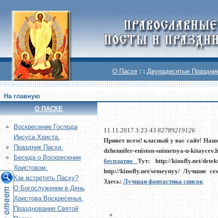
О Пасхе
: :
Двунадесятые Праздни
На главную
О ПАСХЕ
Воскреcение Господа
11.11.2017 3:23:43
82789219126
Иисуса Христа.
Привет всем! класный у вас сайт! Наш
Праздник Пасхи.
dzhennifer-eniston-snimetsya-u-kitaycev
Беседа о Воскресении
бесплатно
Тут: http://kinofly.net/dete
Христовом.
http://kinofly.net/semeynyy/
Лучшие се
Как встретить Пасху?
Здесь:
Лучшая фантастика список
О Богослужении в День
Христова Воскресенья.
Празднование Святой