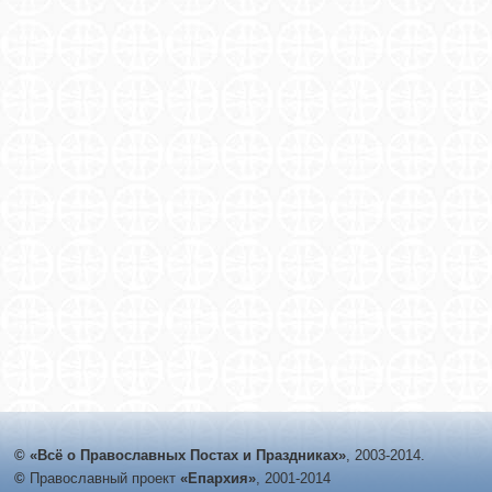
© «Всё о Православных Постах и Праздниках»
, 2003-2014.
©
Православный проект
«Епархия»
, 2001-2014