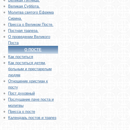
Великая Пятница.
Великая Суббота.
Молитва святого Ефрема
Сирина.
Пресса о Великом Посте.
Постная трапеза.
О проведении Великого
Поста
О ПОСТЕ
Как поститься
Как поститься детям,
больным и престарелым
людям
Отношение христиан к
посту
Пост духовный
Послушание паче поста и
молитвы
Пресса о посте
Календарь постов и трапез