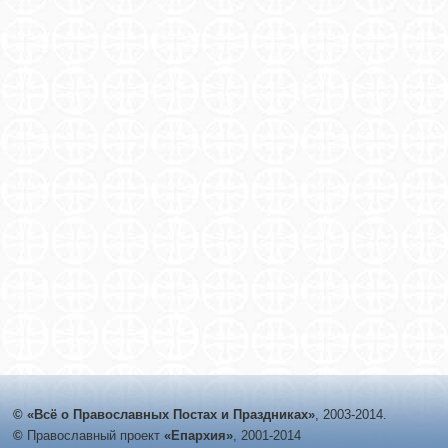
© «Всё о Православных Постах и Праздниках»
, 2003-2014.
©
Православный проект
«Епархия»
, 2001-2014