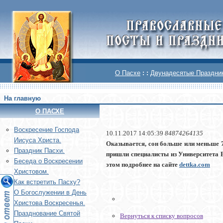
О Пасхе
: :
Двунадесятые Праздни
На главную
О ПАСХЕ
Воскреcение Господа
10.11.2017 14:05:39
84874264135
Иисуса Христа.
Оказывается, сон больше или меньше 7
Праздник Пасхи.
пришли специалисты из Университета 
Беседа о Воскресении
этом подробнее на сайте
dettka.com
Христовом.
Как встретить Пасху?
О Богослужении в День
Христова Воскресенья.
Празднование Святой
Вернуться к списку вопросов