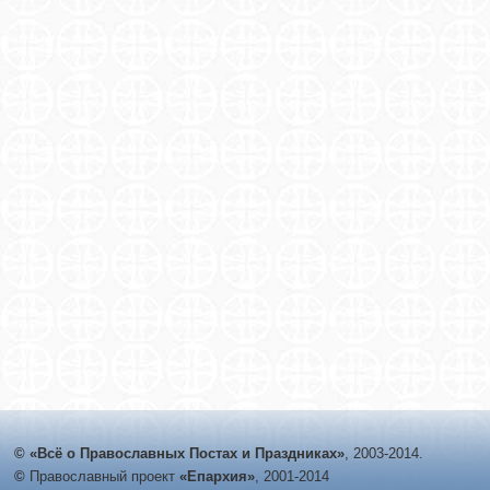
© «Всё о Православных Постах и Праздниках»
, 2003-2014.
©
Православный проект
«Епархия»
, 2001-2014