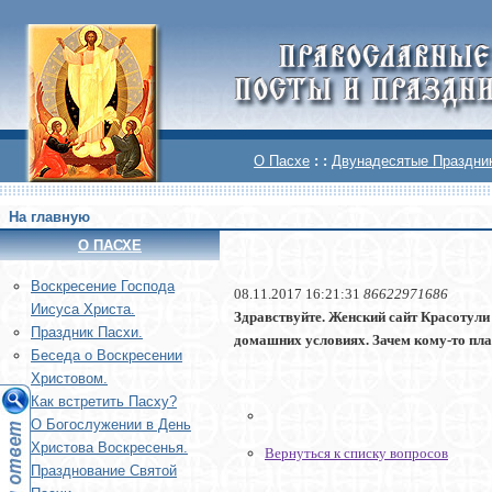
О Пасхе
: :
Двунадесятые Праздни
На главную
О ПАСХЕ
Воскреcение Господа
08.11.2017 16:21:31
86622971686
Иисуса Христа.
Здравствуйте. Женский сайт Красотули 
Праздник Пасхи.
домашних условиях. Зачем кому-то плати
Беседа о Воскресении
Христовом.
Как встретить Пасху?
О Богослужении в День
Христова Воскресенья.
Вернуться к списку вопросов
Празднование Святой