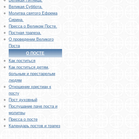
Великая Пятница.
Великая Суббота.
Молитва святого Ефрема
Сирина.
Пресса о Великом Посте.
Постная трапеза.
О проведении Великого
Поста
О ПОСТЕ
Как поститься
Как поститься детям,
больным и престарелым
людям
Отношение христиан к
посту
Пост духовный
Послушание паче поста и
молитвы
Пресса о посте
Календарь постов и трапез