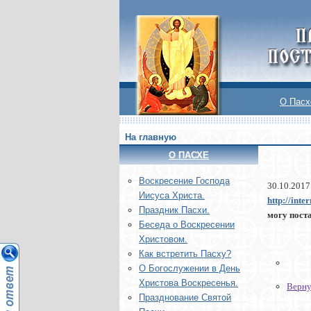
О Пасх
На главную
О ПАСХЕ
Воскреcение Господа
30.10.2017
Иисуса Христа.
http://int
Праздник Пасхи.
могу поста
Беседа о Воскресении
Христовом.
Как встретить Пасху?
О Богослужении в День
Христова Воскресенья.
Верну
Празднование Святой