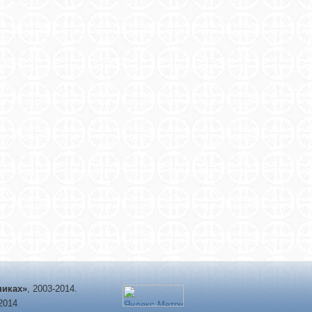
никах»
, 2003-2014.
-2014