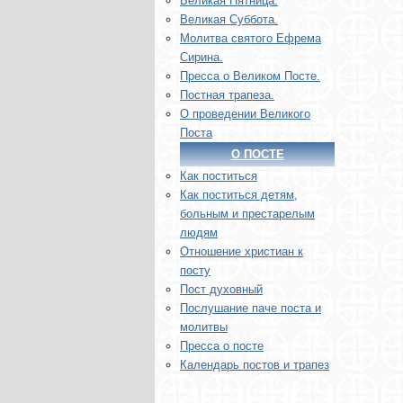
Великая Пятница.
Великая Суббота.
Молитва святого Ефрема
Сирина.
Пресса о Великом Посте.
Постная трапеза.
О проведении Великого
Поста
О ПОСТЕ
Как поститься
Как поститься детям,
больным и престарелым
людям
Отношение христиан к
посту
Пост духовный
Послушание паче поста и
молитвы
Пресса о посте
Календарь постов и трапез