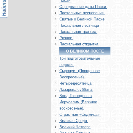
Пасхи.
Определение даты Пасхи.
Пасхальные песнопения.
Святые о Великой Пасхе
Пасхальная лестница
Пасхальная трапеза.
Разное.
Пасхальная открытка.
О ВЕЛИКОМ ПОСТЕ
Три подготовительные
недели.
Сыропуст (Прощенное
Воскресенье).
Четыредесятница.
Лазарева суббота.
Вход Господень в
Иерусалим (Вербное
воскресенье).
Страстная «Седмица».
Великая Среда.
Великий Четверг.