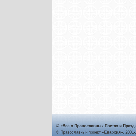
© «Всё о Православных Постах и Празд
©
Православный проект
«Епархия»
, 2001