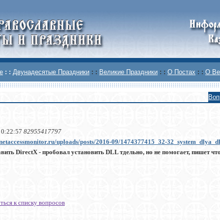
е
: :
Двунадесятые Праздники
: :
Великие Праздники
: :
О Постах
: :
О Ве
Воп
 0:22:57
82955417797
ernetaccessmonitor.ru/uploads/posts/2016-09/1474377415_32-32_system_dlya_d
вить DirectX - пробовал установить DLL тдельно, но не помогает, пишет что
ться к списку вопросов