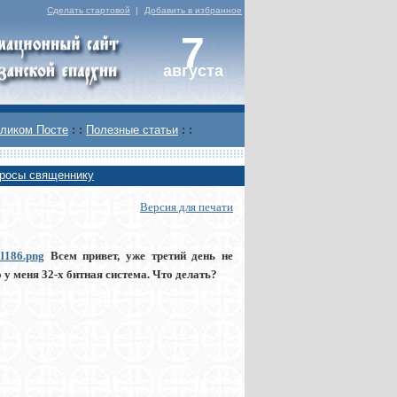
Сделать стартовой
|
Добавить в избранное
7
августа
ликом Посте
: :
Полезные статьи
: :
росы священнику
Версия для печати
ll186.png
Всем привет, уже третий день не
 у меня 32-х битная система. Что делать?