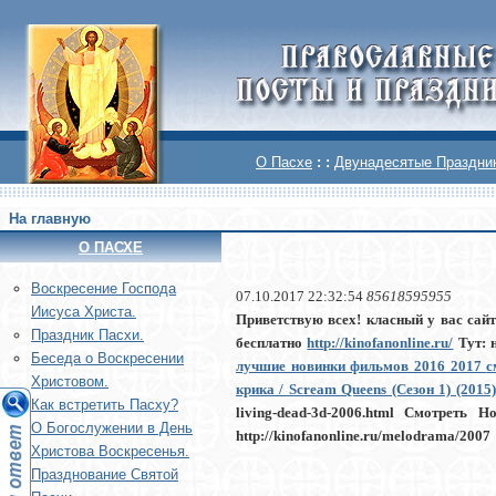
О Пасхе
: :
Двунадесятые Праздни
На главную
О ПАСХЕ
Воскреcение Господа
07.10.2017 22:32:54
85618595955
Иисуса Христа.
Приветствую всех! класный у вас сайт
Праздник Пасхи.
бесплатно
http://kinofanonline.ru/
Тут: 
Беседа о Воскресении
лучшие новинки фильмов 2016 2017
с
Христовом.
крика / Scream Queens (Сезон 1) (201
Как встретить Пасху?
living-dead-3d-2006.html
Смотреть Но
О Богослужении в День
http://kinofanonline.ru/melodrama/2007
Христова Воскресенья.
Празднование Святой