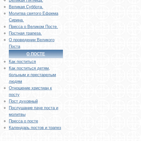
Великая Пятница.
Великая Суббота.
Молитва святого Ефрема
Сирина.
Пресса о Великом Посте.
Постная трапеза.
О проведении Великого
Поста
О ПОСТЕ
Как поститься
Как поститься детям,
больным и престарелым
людям
Отношение христиан к
посту
Пост духовный
Послушание паче поста и
молитвы
Пресса о посте
Календарь постов и трапез