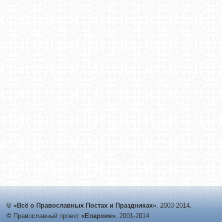
© «Всё о Православных Постах и Праздниках»
, 2003-2014.
©
Православный проект
«Епархия»
, 2001-2014