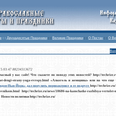
е
: :
Двунадесятые Праздники
: :
Великие Праздники
: :
О Постах
: :
О Ве
Воп
 5:03:47
88234313672
асный у вас сайт! Что скажете по поводу этих новостей? http://techrize.ru/
yat-dengi-strany-yuga-evropy.html
«Алкоголь и женщины» или на что еще
ндон-Нью-Йорк» дал порулить порноактрисе и ее подруге
http://techrize.r
ovnikom.html http://techrize.ru/news/10686-na-kamchatke-razbilsya-verto
:
Новости политики
http://techrize.ru/