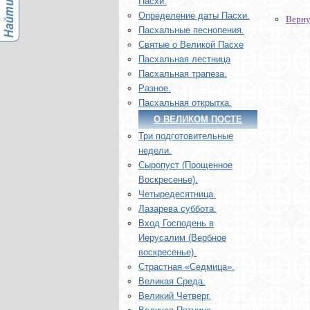
Пасхи.
Определение даты Пасхи.
Верну
Пасхальные песнопения.
Святые о Великой Пасхе
Пасхальная лестница
Пасхальная трапеза.
Разное.
Пасхальная открытка.
О ВЕЛИКОМ ПОСТЕ
Три подготовительные
недели.
Сыропуст (Прощенное
Воскресенье).
Четыредесятница.
Лазарева суббота.
Вход Господень в
Иерусалим (Вербное
воскресенье).
Страстная «Седмица».
Великая Среда.
Великий Четверг.