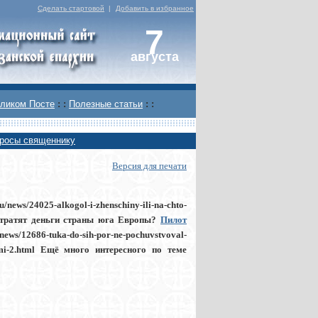
Сделать стартовой
|
Добавить в избранное
7
августа
ликом Посте
: :
Полезные статьи
: :
росы священнику
Версия для печати
news/24025-alkogol-i-zhenschiny-ili-na-chto-
 тратят деньги страны юга Европы?
Пилот
u/news/12686-tuka-do-sih-por-ne-pochuvstvoval-
let-mi-2.html Ещё много интересного по теме