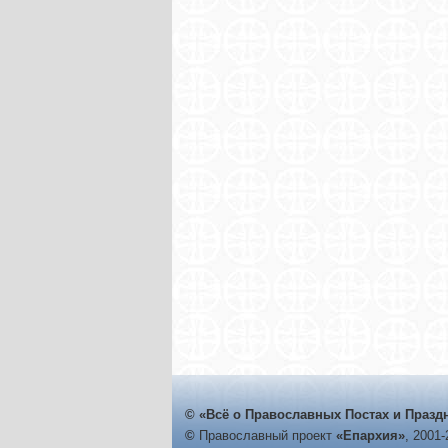
© «Всё о Православных Постах и Празд
©
Православный проект
«Епархия»
, 2001