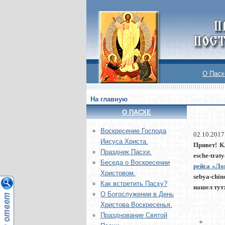
О Пасх
На главную
О ПАСХЕ
Воскреcение Господа
02.10.2017
Иисуса Христа.
Привет! Кл
Праздник Пасхи.
esche-trat
Беседа о Воскресении
рейса «Ло
Христовом.
sebya-chin
Как встретить Пасху?
нашел тут
О Богослужении в День
Христова Воскресенья.
Празднование Святой