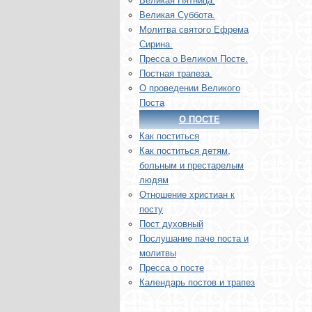
Великая Пятница.
Великая Суббота.
Молитва святого Ефрема
Сирина.
Пресса о Великом Посте.
Постная трапеза.
О проведении Великого
Поста
О ПОСТЕ
Как поститься
Как поститься детям,
больным и престарелым
людям
Отношение христиан к
посту
Пост духовный
Послушание паче поста и
молитвы
Пресса о посте
Календарь постов и трапез