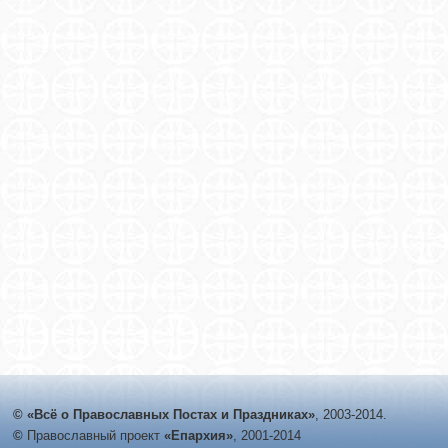
© «Всё о Православных Постах и Праздниках»
, 2003-2014.
©
Православный проект
«Епархия»
, 2001-2014