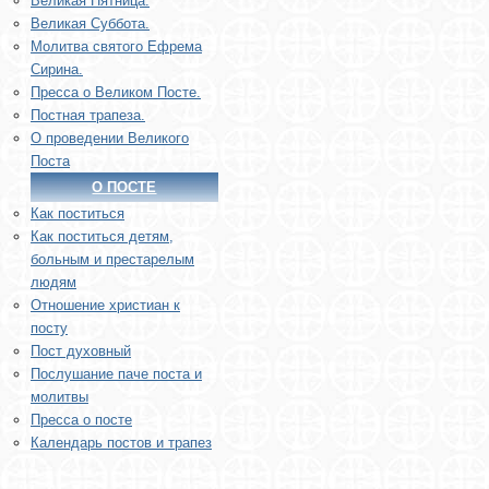
Великая Пятница.
Великая Суббота.
Молитва святого Ефрема
Сирина.
Пресса о Великом Посте.
Постная трапеза.
О проведении Великого
Поста
О ПОСТЕ
Как поститься
Как поститься детям,
больным и престарелым
людям
Отношение христиан к
посту
Пост духовный
Послушание паче поста и
молитвы
Пресса о посте
Календарь постов и трапез