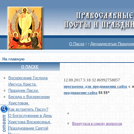
О Пасхе
: :
Двунадесятые Праздни
На главную
О ПАСХЕ
Воскреcение Господа
12.09.2017 5:18:32
86992758857
Иисуса Христа.
программа для продвижения сайта
с п
Праздник Пасхи.
продвижение сайта
$$ $$*
Беседа о Воскресении
Христовом.
Как встретить Пасху?
О Богослужении в День
Христова Воскресенья.
Вернуться к списку вопросов
Празднование Святой