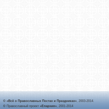
© «Всё о Православных Постах и Праздниках»
, 2003-2014.
©
Православный проект
«Епархия»
, 2001-2014