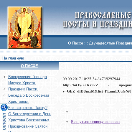
О Пасхе
: :
Двунадесятые Праздни
На главную
О ПАСХЕ
Воскреcение Господа
09.09.2017 10:25:54
84738297944
Иисуса Христа.
http://bit.ly/2aKk97Z - прод
Праздник Пасхи.
v=GEZ_dIDUmzM&list=PLamEUuGNi8_
Беседа о Воскресении
Христовом.
Как встретить Пасху?
О Богослужении в День
Христова Воскресенья.
Вернуться к списку вопросов
Празднование Святой