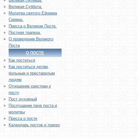
Великая Пятница.
Великая Суббота.
Молитва святого Ефрема
Сирина.
Пресса о Великом Посте.
Постная трапеза.
О проведении Великого
Поста
О ПОСТЕ
Как поститься
Как поститься детям,
больным и престарелым
людям
Отношение христиан к
посту
Пост духовный
Послушание паче поста и
молитвы
Пресса о посте
Календарь постов и трапез