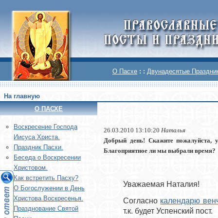
О Пасхе
: :
Двунадесятые Праздни
На главную
О ПАСХЕ
Воскреcение Господа
26.03.2010 13:10:20
Наталья
Иисуса Христа.
Добрый день! Скажите пожалуйста, у 
Праздник Пасхи.
Благоприятное ли мы выбрали время?
Беседа о Воскресении
Христовом.
Как встретить Пасху?
Уважаемая Наталия!
О Богослужении в День
Христова Воскресенья.
Согласно
календарю венч
Празднование Святой
т.к. будет Успенский пост.