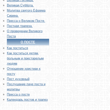
Великая Пятница.
Великая Суббота.
Молитва святого Ефрема
Сирина.
Пресса о Великом Посте.
Постная трапеза.
О проведении Великого
Поста
О ПОСТЕ
Как поститься
Как поститься детям,
больным и престарелым
людям
Отношение христиан к
посту
Пост духовный
Послушание паче поста и
молитвы
Пресса о посте
Календарь постов и трапез