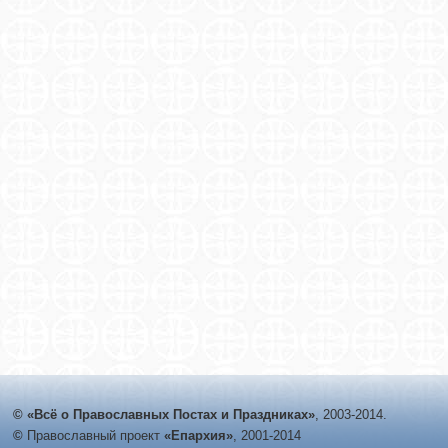
© «Всё о Православных Постах и Праздниках»
, 2003-2014.
©
Православный проект
«Епархия»
, 2001-2014