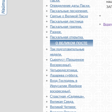
Пасхи.
наш
Определение даты Пасхи.
ЗАГ
Пасхальные песнопения.
Святые о Великой Пасхе
Пасхальная лестница
Верну
Пасхальная трапеза.
Разное.
Пасхальная открытка.
О ВЕЛИКОМ ПОСТЕ
Три подготовительные
недели.
Сыропуст (Прощенное
Воскресенье).
Четыредесятница.
Лазарева суббота.
Вход Господень в
Иерусалим (Вербное
воскресенье).
Страстная «Седмица».
Великая Среда.
Великий Четверг.