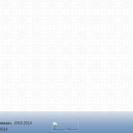
никах»
, 2003-2014.
-2014