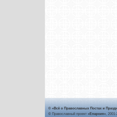
© «Всё о Православных Постах и Празд
©
Православный проект
«Епархия»
, 2001