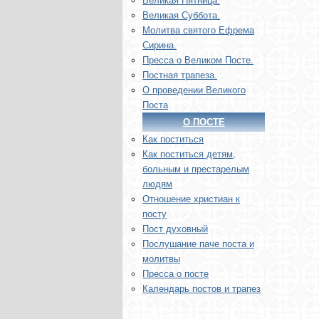
Великая Пятница.
Великая Суббота.
Молитва святого Ефрема
Сирина.
Пресса о Великом Посте.
Постная трапеза.
О проведении Великого
Поста
О ПОСТЕ
Как поститься
Как поститься детям,
больным и престарелым
людям
Отношение христиан к
посту
Пост духовный
Послушание паче поста и
молитвы
Пресса о посте
Календарь постов и трапез