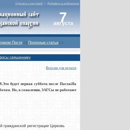
Сделать стартовой
|
Добавить в избранное
7
августа
ликом Посте
: :
Полезные статьи
: :
росы священнику
Версия для печати
.Это будет первая суббота после Пасхи.На
бботам. Но, к сожаления, ЗАГСы не работают
ей гражданской регистрации Церковь