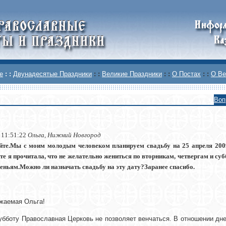
е
: :
Двунадесятые Праздники
: :
Великие Праздники
: :
О Постах
: :
О Ве
Воп
 11:51:22
Ольга, Нижний Новгород
йте.Мы с моим молодым человеком планируем свадьбу на 25 апреля 2009
те я прочитала, что не желательно жениться по вторникам, четвергам и су
сеньям.Можно ли назначать свадьбу на эту дату?Заранее спасибо.
жаемая Ольга!
убботу Православная Церковь не позволяет венчаться. В отношении дн