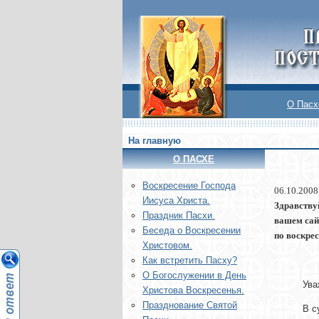
О Пасх
На главную
О ПАСХЕ
Воскреcение Господа
06.10.2008
Иисуса Христа.
Здравству
Праздник Пасхи.
вашем сай
Беседа о Воскресении
по воскре
Христовом.
Как встретить Пасху?
О Богослужении в День
Ува
Христова Воскресенья.
Празднование Святой
В с