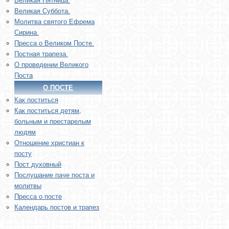
Великая Пятница.
Великая Суббота.
Молитва святого Ефрема
Сирина.
Пресса о Великом Посте.
Постная трапеза.
О проведении Великого
Поста
О ПОСТЕ
Как поститься
Как поститься детям,
больным и престарелым
людям
Отношение христиан к
посту
Пост духовный
Послушание паче поста и
молитвы
Пресса о посте
Календарь постов и трапез