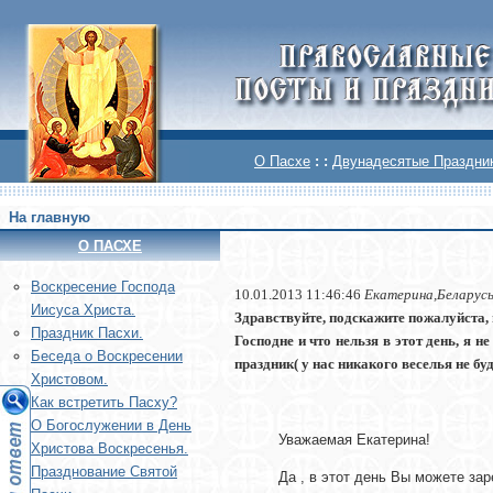
О Пасхе
: :
Двунадесятые Праздни
На главную
О ПАСХЕ
Воскреcение Господа
10.01.2013 11:46:46
Екатерина,Беларус
Иисуса Христа.
Здравствуйте, подскажите пожалуйста, 
Праздник Пасхи.
Господне и что нельзя в этот день, я 
Беседа о Воскресении
праздник( у нас никакого веселья не буд
Христовом.
Как встретить Пасху?
О Богослужении в День
Уважаемая Екатерина!
Христова Воскресенья.
Празднование Святой
Да , в этот день Вы можете зар