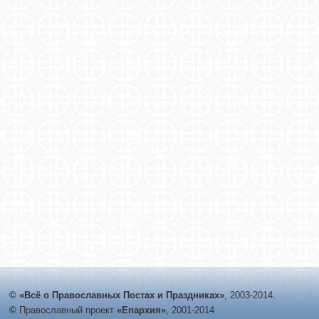
© «Всё о Православных Постах и Праздниках»
, 2003-2014.
©
Православный проект
«Епархия»
, 2001-2014