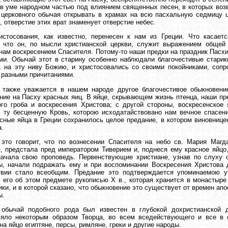
в уме народном частью под влиянием священных песен, в которых во
церковного обычая открывать в храмах на всю пасхальную седмицу ц
, отверстие этих врат знаменует отверстие небес.
стосования, как известно, перенесен к нам из Греции. Что касаетс
, что он, по мысли христианской церкви, служит выражением общей
нам воскресением Спасителя. Потому-то наши предки на праздник Пасхи
и. Обычай этот в старину особенно наблюдали благочестивые старик
 на эту ниву Божию, и христосовались со своими покойниками, сопр
 разными причитаниями.
 также уважается в нашем народе другое благочестивое обыкновен
ние на Пасху красных яиц. В яйце, скрывающем жизнь птенца, наши пр
го гроба и воскресения Христова; с другой стороны, воскресенское
 ту бесценную Кровь, которою исходатайствовано нам вечное спасен
сные яйца в Греции сохранилось целое предание, в котором виновнице
.
 это говорит, что по вознесении Спасителя на небо св. Мария Маг
, предстала пред императором Тиверием и, поднеся ему красное яйцо,
начала свою проповедь. Первенствующие христиане, узнав по слуху 
, начали подражать ему и при воспоминании Воскресения Христова д
твии стало всеобщим. Предание это подтверждается упоминаемою 
 его об этом предмете рукописью Х в., которая хранится в монастыр
ки, и в которой сказано, что обыкновение это существует от времен ап
ы.
 обычай подобного рода был известен в глубокой дохристианской д
ляло некоторым образом Творца, во всем вседействующего и все в 
на яйцо египтяне, персы, римляне, греки и другие народы.