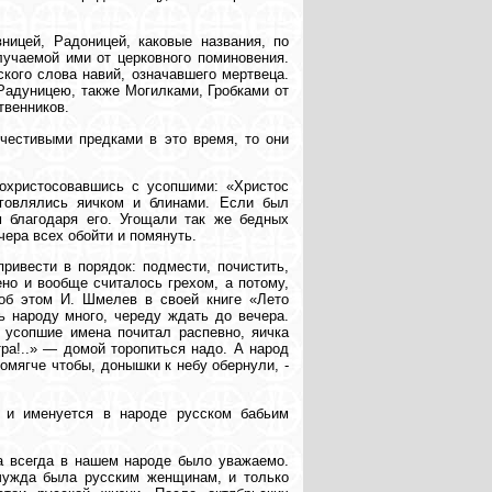
ицей, Радоницей, каковые названия, по
лучаемой ими от церковного поминовения.
кого слова навий, означавшего мертвеца.
 Радуницею, также Могилками, Гробками от
твенников.
честивыми предками в это время, то они
Похристосовавшись с усопшими: «Христос
зговлялись яичком и блинами. Если был
м благодаря его. Угощали так же бедных
ера всех обойти и помянуть.
ривести в порядок: подмести, почистить,
но и вообще считалось грехом, а потому,
 об этом И. Шмелев в своей книге «Лето
ь народу много, череду ждать до вечера.
 усопшие имена почитал распевно, яичка
ра!..» — домой торопиться надо. А народ
омягче чтобы, донышки к небу обернули, -
 и именуется в народе русском бабьим
а всегда в нашем народе было уважаемо.
чужда была русским женщинам, и только