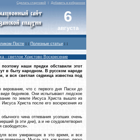
Сделать стартовой
|
Добавить в избранное
6
августа
ликом Посте
: :
Полезные статьи
: :
ха - светлое Христово Воскресение
 поэтому наши предки обставили этот
ут в быту народном. В русском народе
, и вся светлая седмица известна под
о верование, что с первого дня Пасхи до
в виде бедняков. Они испытывают людское
ование по земле Иисуса Христа вышло из
 Иисуса Христа после его воскресения из
з обычного чина отпевания усопших очень
мерший (в эти дни), а и не соудовлетворил
я свободится».
 для всех умирающих в это время, и все
ия праведных. Мысль эта, как видно, легко