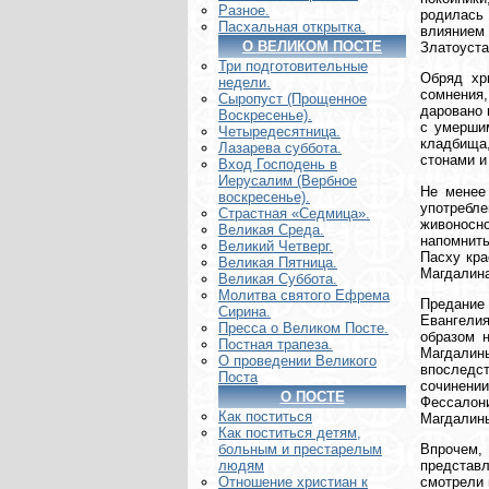
Разное.
родилась 
Пасхальная открытка.
влиянием 
О ВЕЛИКОМ ПОСТЕ
Златоуста
Три подготовительные
Обряд хри
недели.
сомнения
Сыропуст (Прощенное
даровано 
Воскресенье).
с умершим
Четыредесятница.
кладбища,
Лазарева суббота.
стонами и
Вход Господень в
Иерусалим (Вербное
Не менее
воскресенье).
употребле
Страстная «Седмица».
живоносно
Великая Среда.
напомнить
Великий Четверг.
Пасху кра
Великая Пятница.
Магдалина
Великая Суббота.
Молитва святого Ефрема
Предание
Сирина.
Евангелия
Пресса о Великом Посте.
образом 
Постная трапеза.
Магдалины
О проведении Великого
впоследс
Поста
сочинении
О ПОСТЕ
Фессалони
Как поститься
Магдалин
Как поститься детям,
Впрочем,
больным и престарелым
представ
людям
смотрели 
Отношение христиан к