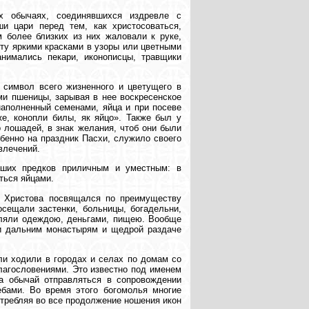
х обычаях, соединявшихся издревле с
ши цари перед тем, как христосоваться,
 более близких из них жаловали к руке,
оту яркими красками в узоры или цветными
анимались пекари, иконописцы, травщики
к символ всего жизненного и цветущего в
ами пшеницы, зарывая в нее воскресенское
 наполненный семенами, яйца и при посеве
е, конопли билы, як яйцо». Также был у
 лошадей, в знак желания, чтоб они были
собенно на праздник Пасхи, служило своего
звлечений.
аших предков приличным и уместным: в
ться яйцами.
ия Христова посвящался по преимуществу
осещали застенки, больницы, богадельни,
деляли одеждою, деньгами, пищею. Вообще
и дальним монастырям и щедрой раздаче
ли ходили в городах и селах по домам со
лагословениями. Это известно под именем
а обычай отправляться в сопровождении
бами. Во время этого богомолья многие
отребляя во все продолжение ношения икон