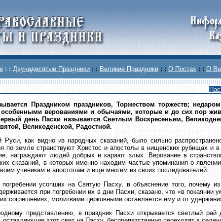
е
: :
Двунадесятые Праздники
: :
Великие Праздники
: :
О Постах
: :
О Ве
Пас
зывается Праздником праздников, Торжеством торжеств; недаром
 особенными верованиями и обычаями, которые и до сих пор жив
первый день Пасхи называется Светлым Воскресеньем, Великоднем
вятой, Великоденской, Радостной.
 Руси, как видно из народных сказаний, было сильно распространен
я по земле странствуют Христос и апостолы в нищенских рубищах и 
ие, награждают людей добрых и карают злых. Верование в странств
ких сказаний, в которых именно находим частые упоминания о явлении
воим ученикам и апостолам и еще многим из своих последователей.
 погребении усопших на Святую Пасху, в объяснение того, почему и
держивается при погребении их в дни Пасхи, сказано, что «в покаянии у
оих согрешениях, молитвами церковными оставляется ему и от удержани
родному представлению, в праздник Пасхи открывается светлый рай
, оставляющие этот свет на Пасху, беспрепятственно переходят в селен