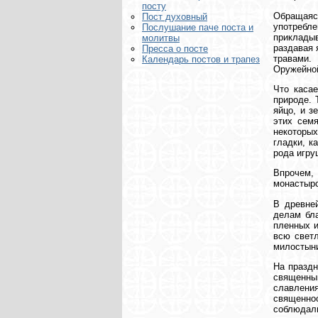
посту
Обращаяс
Пост духовный
употребл
Послушание паче поста и
прикладыв
молитвы
раздавая 
Пресса о посте
травами.
Календарь постов и трапез
Оружейной
Что касае
природе. 
яйцо, и з
этих семя
некоторых
гладки, к
рода игру
Впрочем,
монастырс
В древне
делам бла
пленных и
всю свет
милостын
На праздн
священным
славлени
священно
соблюдали