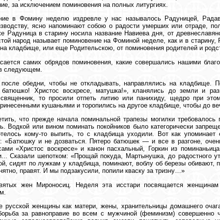
ие, за исключением поминовения на полных литургиях.
ние в Фомину неделю издревле у нас называлось Радуницей, Радавн
зводству, ясно напоминают собою о радости умерших или отраде, по
е Радуница в старину носила название Навиева дня, от древнеславянс
той народ называет поминовение на Фоминой неделе, как и в старину,
на кладбище, или еще Родительскою, от поминовения родителей и родс
сается самих обрядов поминовения, какие совершались нашими благо
 в следующем.
 после обедни, чтобы не откладывать, направлялись на кладбище. 
, батюшко! Христос воскресе, матушка!», кланялись до земли и ра
 священник, то просили отпеть литию или панихиду, щедро при это
ринесенными кушаньями и торопились на другое кладбище, чтобы до веч
тить, что прежде начала поминальной трапезы могилки требовалось п
ь. Водкой или вином поминать покойников было категорически запреще
отелось кому-то выпить, то с кладбища уходили. Вот как упоминает
: «Батюшку и не дозваться. Пятеро батюшек — и все в разгоне, очен
ами «Христос воскресе» и канон пасхальный, Горкин из поминаньица
... Сказали шепотком: «Прощай покуда, Мартынушка, до радостного ут
ой, сидят по лужкам у кладбища, поминают, воблу об березы обивают, п
онятно, правят. И мы подзакусили, попили кваску за тризну…»
вятых жен Мироносиц. Неделя эта исстари посвящается женщинам
м.
е русской женщины как матери, жены, хранительницы домашнего очаг
борьба за равноправие во всем с мужчиной (феминизм) совершенно 