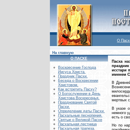
О Пасх
На главную
О ПАСХЕ
Пасха на
праздник
Воскреcение Господа
исстари 
Иисуса Христа.
именем С
Праздник Пасхи.
Беседа о Воскресении
В Древней
Христовом.
Вознесени
Как встретить Пасху?
милосерд
О Богослужении в День
евангельс
Христова Воскресенья.
мертвых с
Празднование Святой
Пасхи.
В указе о
Определение даты Пасхи.
немного у
Пасхальные песнопения.
есть о св
Святые о Великой Пасхе
Пасхальная лестница
Но по на
Пасхальная трапеза.
покойники