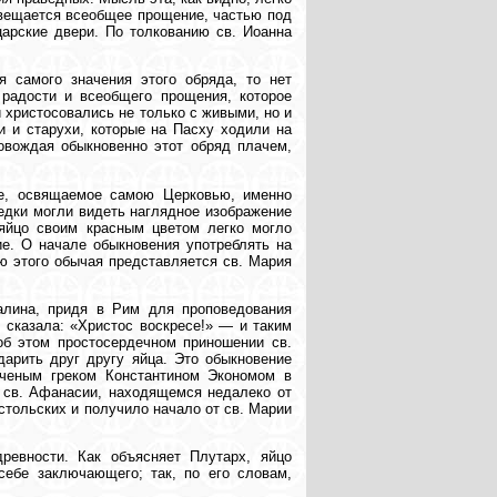
звещается всеобщее прощение, частью под
арские двери. По толкованию св. Иоанна
я самого значения этого обряда, то нет
 радости и всеобщего прощения, которое
 христосовались не только с живыми, но и
и и старухи, которые на Пасху ходили на
овождая обыкновенно этот обряд плачем,
ие, освящаемое самою Церковью, именно
едки могли видеть наглядное изображение
 яйцо своим красным цветом легко могло
ие. О начале обыкновения употреблять на
ю этого обычая представляется св. Мария
далина, придя в Рим для проповедования
 сказала: «Христос воскресе!» — и таким
об этом простосердечном приношении св.
арить друг другу яйца. Это обыкновение
ученым греком Константином Экономом в
е св. Афанасии, находящемся недалеко от
остольских и получило начало от св. Марии
ревности. Как объясняет Плутарх, яйцо
себе заключающего; так, по его словам,