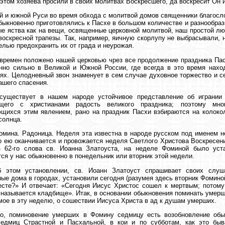
 этом хозяева просили в своих молитвах Воскресшего, да воскресит Он и
й и южной Руси во время обхода с молитвой домов священники благосл
быкновенно приготовлялись к Пасхе в большом количестве и разнообрази
е яства как на вещи, освященные церковной молитвой, наш простой лю
воскресной трапезы. Так, например, яичную скорлупу не выбрасывали, 
елью предохранить их от града и неурожая.
времен положено нашей церковью чрез все продолжение праздника Пас
нно сильно в Великой и Южной России, где всегда в это время нахо
ях. Целодневный звон знаменует в сем случае духовное торжество и 
ашего спасения.
 существует в нашем народе устойчивое представление об игрании
щего с христианами радость великого праздника; поэтому мно
щихся этим явлением, рано на праздник Пасхи взбираются на колокол
солнца.
мина. Радоница. Неделя эта известна в народе русском под именем 
то ею оканчивается и провожается неделя Светлого Христова Воскресени
з 62-го слова св. Иоанна Златоуста, на неделе Фоминой было уст
ся у нас обыкновенно в понедельник или вторник этой недели.
б этом установлении, св. Иоанн Златоуст спрашивает своих слуш
ые дома в городах, установили сегодня (разумея здесь вторник Фоминой
сте?» И отвечает: «Сегодня Иисус Христос сошел к мертвым; потому
 называется кладбище». Итак, в основании обыкновения поминать умер
ое в эту неделю, о сошествии Иисуса Христа в ад к душам умерших.
го, поминовение умерших в Фомину седмицу есть возобновление обы
седмиц Страстной и Пасхальной, в кои и по субботам, как это быв