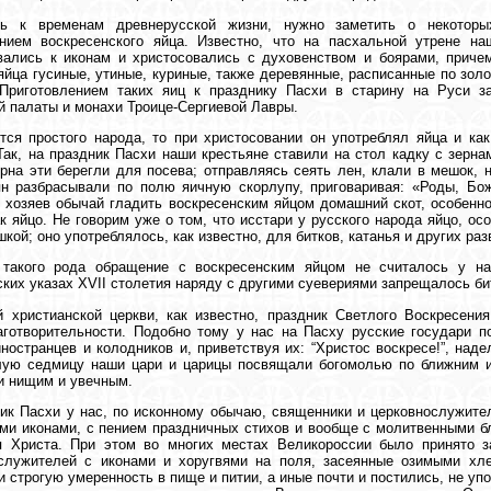
ь к временам древнерусской жизни, нужно заметить о некоторы
ением воскресенского яйца. Известно, что на пасхальной утрене на
ались к иконам и христосовались с духовенством и боярами, причем
яйца гусиные, утиные, куриные, также деревянные, расписанные по зол
 Приготовлением таких яиц к празднику Пасхи в старину на Руси з
 палаты и монахи Троице-Сергиевой Лавры.
тся простого народа, то при христосовании он употреблял яйца и ка
Так, на праздник Пасхи наши крестьяне ставили на стол кадку с зерн
ерна эти берегли для посева; отправляясь сеять лен, клали в мешок,
н разбрасывали по полю яичную скорлупу, приговаривая: «Роды, Бож
 хозяев обычай гладить воскресенским яйцом домашний скот, особенно
ак яйцо. Не говорим уже о том, что исстари у русского народа яйцо, о
шкой; оно употреблялось, как известно, для битков, катанья и других ра
 такого рода обращение с воскресенским яйцом не считалось у н
ких указах XVII столетия наряду с другими суевериями запрещалось би
й христианской церкви, как известно, праздник Светлого Воскресен
готворительности. Подобно тому у нас на Пасху русские государи п
ностранцев и колодников и, приветствуя их: “Христос воскресе!”, на
лую седмицу наши цари и царицы посвящали богомолью по ближним 
и нищим и увечным.
ик Пасхи у нас, по исконному обычаю, священники и церковнослужите
и иконами, с пением праздничных стихов и вообще с молитвенными б
я Христа. При этом во многих местах Великороссии было принято з
служителей с иконами и хоругвями на поля, засеянные озимыми хле
 строгую умеренность в пище и питии, а иные почти и постились, не уп