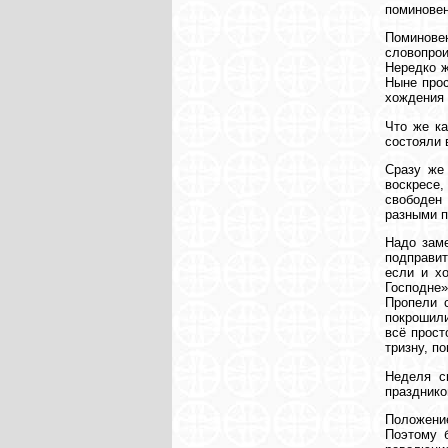
поминовен
Поминове
словопрои
Нередко ж
Ныне прос
хождения 
Что же ка
состояли
Сразу же
воскресе
свободен
разными п
Надо заме
подправит
если и х
Господне»
Пропели с
покрошили
всё прост
тризну, п
Неделя с
празднико
Положени
Поэтому 