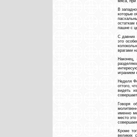
мяса, при
В западно
которые о
пасхальны
остаткам 
пашне с ц
С давних 
это особе
колокольн
врагами н
Наконец,
разделяю
интересую
игранием 
Неделя Фо
оттого, ч
видеть и
совершает
Говоря о
молитвенн
именно ме
место это
совершаем
Кроме то
великих 