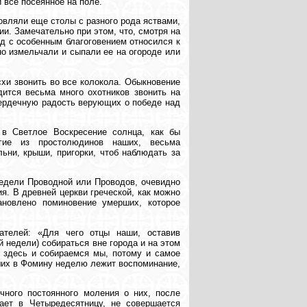
 все посеянное на поле.
овляли еще столы с разного рода яствами,
и. Замечательно при этом, что, смотря на
д с особенным благоговением относился к
но измельчали и сыпали ее на огороде или
хи звонить во все колокола. Обыкновение
дится весьма много охотников звонить на
сердечную радость верующих о победе над
 в Светлое Воскресение солнца, как бы
гие из простолюдинов наших, весьма
ьни, крыши, пригорки, чтоб наблюдать за
недели Проводной или Проводов, очевидно
я. В древней церкви греческой, как можно
ановлено поминовение умерших, которое
ателей: «Для чего отцы наши, оставив
 недели) собираться вне города и на этом
 здесь и собираемся мы, потому и самое
ших в Фомину неделю лежит воспоминание,
чного постоянного моления о них, после
ает в Четыредесятницу, не совершается